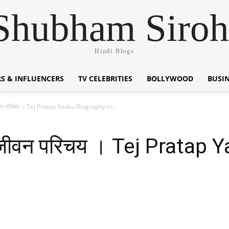
Shubham Siroh
Hindi Blogs
S & INFLUENCERS
TV CELEBRITIES
BOLLYWOOD
BUSI
ीवन परिचय । Tej Pratap Yadav Biography in...
ा जीवन परिचय । Tej Pratap