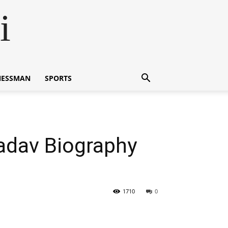
i
NESSMAN
SPORTS
 Yadav Biography
1710
0