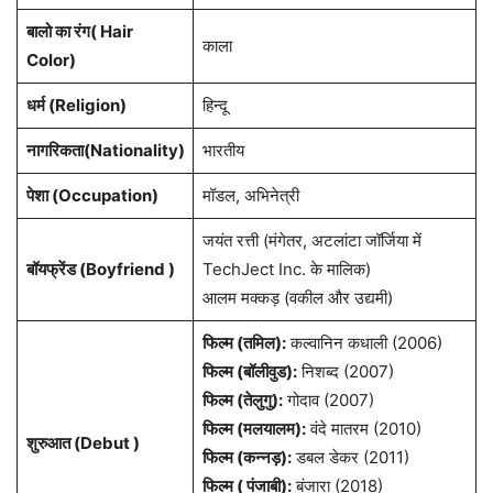
बालो का रंग( Hair
काला
Color)
धर्म (Religion)
हिन्दू
नागरिकता(Nationality)
भारतीय
पेशा (Occupation)
मॉडल, अभिनेत्री
जयंत रत्ती (मंगेतर, अटलांटा जॉर्जिया में
बॉयफ्रेंड (Boyfriend )
TechJect Inc. के मालिक)
आलम मक्कड़ (वकील और उद्यमी)
फिल्म (तमिल):
कल्वानिन कधाली (2006)
फिल्म (बॉलीवुड):
निशब्द (2007)
फिल्म (तेलुगु):
गोदाव (2007)
फिल्म (मलयालम):
वंदे मातरम (2010)
शुरुआत (Debut )
फिल्म (कन्नड़):
डबल डेकर (2011)
फिल्म ( पंजाबी):
बंजारा (2018)