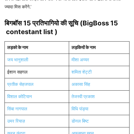
ज्यादा मिस करेंगे.’
बिगबॉस 15 प्रतिभागियो की
सूचि (BigBoss 15
contestant list )
लड़को के नाम
लड़कियों के नाम
जय भानुशाली
मीशा अय्यर
ईशान सहगल
शमिता शेट्टी
प्रतीक सेहजपाल
अकासा सिंह
विशाल कोटियान
तेजस्वी प्रकाश
सिंबा नागपाल
विधि पांड्या
उमर रियाज़
डोनल बिष्ट
करन कुंद्रा
अफसाना खान