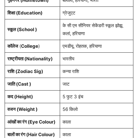
गृहनगर (Hometown)
बलाली, हरियाणा, भारत
शिक्षा (Education)
ग्रेजुएट
के सी एम सीनियर सेकेंडरी स्कूल झोझू
स्कूल (School )
कलां, हरियाणा
कॉलेज
(
College
)
एमडीयू, रोहतक, हरियाणा
राष्ट्रीयता (Nationality)
भारतीय
राशि (Zodiac Sig)
कन्या राशि
जाति (Cast )
जाट
कद (Height)
5 फुट 3 इंच
वजन (Weight )
56 किलो
आंखों का रंग (Eye Colour)
काला
बालों का रंग (Hair Colour)
काला