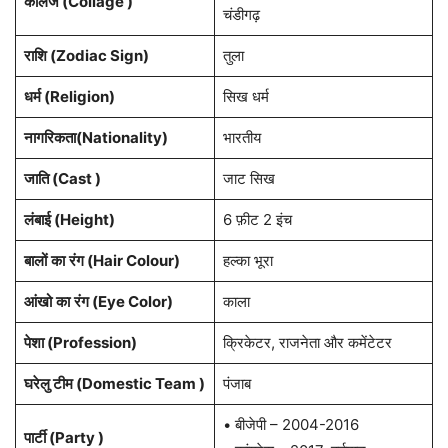
कॉलेज (Collage )
चंडीगढ़
राशि (Zodiac Sign)
तुला
धर्म (Religion)
सिख धर्म
नागरिकता(Nationality)
भारतीय
जाति (Cast )
जाट सिख
लंबाई (Height)
6 फ़ीट 2 इंच
बालों
का
रंग (Hair Colour)
हल्का भूरा
आंखो
का
रंग (Eye Color)
काला
पेशा
(Profession)
क्रिकेटर, राजनेता और कमेंटेटर
घरेलु टीम (Domestic Team )
पंजाब
• बीजेपी – 2004-2016
पार्टी (Party )