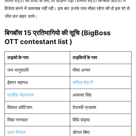
शिल्पा शेट्टी की शादी के लिए शो छोड़ना पड़ा।शमिता सेट्टी बिगबॉस ओटीटी में
विजेता बनने में कामयाब नहीं रही। इस बार उनके पास मौका रहेगा की वो इस शो से
जीत कर बाहर जाये।
बिगबॉस 15 प्रतिभागियो की सूचि (BigBoss
OTT contestant list )
लड़को के नाम
लड़कियों के नाम
जय भानुशाली
मीशा अय्यर
ईशान सहगल
शमिता शेट्टी
प्रतीक सेहजपाल
अकासा सिंह
विशाल कोटियान
तेजस्वी प्रकाश
सिंबा नागपाल
विधि पांड्या
उमर रियाज़
डोनल बिष्ट