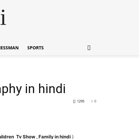
i
NESSMAN
SPORTS
raphy in hindi
1295
0
Children
Tv Show , Family in hindi
)