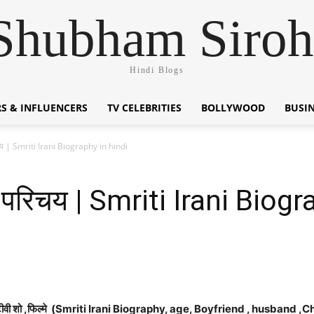
Shubham Siroh
Hindi Blogs
S & INFLUENCERS
TV CELEBRITIES
BOLLYWOOD
BUSI
िचय | Smriti Irani Biography in hindi
न परिचय | Smriti Irani Biog
्चे ,टीवी शो ,फिल्मे (Smriti Irani Biography, age, Boyfriend , husband ,