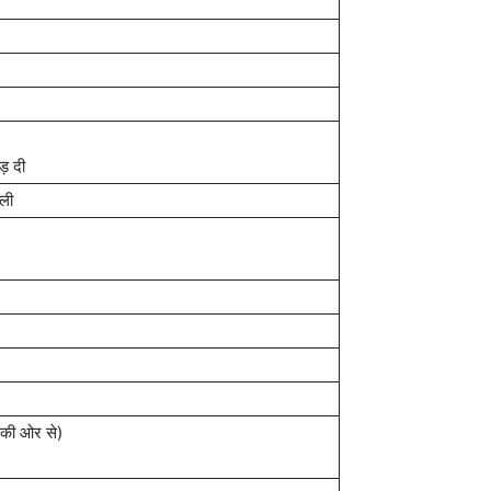
ड़ दी
्ली
 की ओर से)