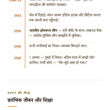
मांडले जेल में
की रचना — 400+ पृष्ठों की
1908–14
भगवद्गीता की कर्मयोग व्याख्या।
जेल से रिहाई। लंदन जाकर इंडिया हाउस और ब्रिटिश जनता
1914
तक अपनी बात पहुँचाई।
भारतीय होमरूल लीग
— एनी बेसेंट के साथ। लखनऊ पैक्ट
1916
— कांग्रेस-मुस्लिम लीग समझौते में भूमिका।
पत्नी तापीबाई का निधन। स्वास्थ्य बिगड़ने लगा।
1918
1 अगस्त
— मुंबई में निधन। अंतिम यात्रा में लाखों लोग
1920
शामिल। गांधी बोले — “मेरा सूर्य अस्त हो गया।”
बचपन और शिक्षा
प्रारंभिक जीवन और शिक्षा