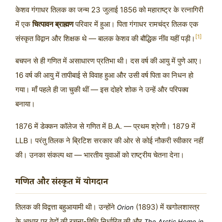
केशव गंगाधर तिलक का जन्म
23 जुलाई 1856
को महाराष्ट्र के रत्नागिरी
में एक
चित्पावन ब्राह्मण
परिवार में हुआ। पिता गंगाधर रामचंद्र तिलक एक
[1]
संस्कृत विद्वान और शिक्षक थे — बालक केशव की बौद्धिक नींव यहीं पड़ी।
बचपन से ही गणित में असाधारण प्रतिभा थी। दस वर्ष की आयु में पुणे आए।
16 वर्ष की आयु में तापीबाई से विवाह हुआ और उसी वर्ष पिता का निधन हो
गया। माँ पहले ही जा चुकी थीं — इस दोहरे शोक ने उन्हें और परिपक्व
बनाया।
1876 में डेक्कन कॉलेज से गणित में B.A. — प्रथम श्रेणी। 1879 में
LLB। परंतु तिलक ने ब्रिटिश सरकार की ओर से कोई नौकरी स्वीकार नहीं
की। उनका संकल्प था — भारतीय युवाओं को राष्ट्रीय चेतना देना।
गणित और संस्कृत में योगदान
तिलक की विद्वत्ता बहुआयामी थी। उन्होंने
(1893) में खगोलशास्त्र
Orion
के आधार पर वेदों की रचना-तिथि निर्धारित की और
The Arctic Home in