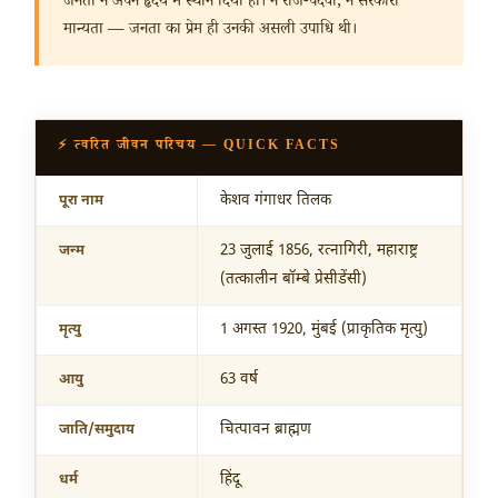
जनता ने अपने हृदय में स्थान दिया हो। न राज-पदवी, न सरकारी
मान्यता — जनता का प्रेम ही उनकी असली उपाधि थी।
⚡ त्वरित जीवन परिचय — QUICK FACTS
केशव गंगाधर तिलक
पूरा नाम
23 जुलाई 1856
, रत्नागिरी, महाराष्ट्र
जन्म
(तत्कालीन बॉम्बे प्रेसीडेंसी)
1 अगस्त 1920
, मुंबई (प्राकृतिक मृत्यु)
मृत्यु
63 वर्ष
आयु
चित्पावन ब्राह्मण
जाति/समुदाय
हिंदू
धर्म