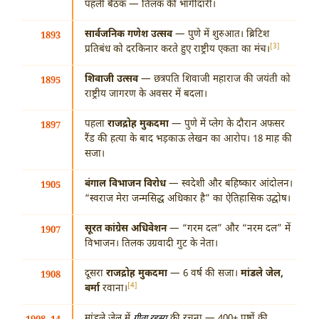
पहली बैठक — तिलक की भागीदारी।
सार्वजनिक गणेश उत्सव
— पुणे में शुरुआत। ब्रिटिश
1893
[3]
प्रतिबंध को दरकिनार करते हुए राष्ट्रीय एकता का मंच।
शिवाजी उत्सव
— छत्रपति शिवाजी महाराज की जयंती को
1895
राष्ट्रीय जागरण के अवसर में बदला।
पहला
राजद्रोह मुकदमा
— पुणे में प्लेग के दौरान अफसर
1897
रैंड की हत्या के बाद भड़काऊ लेखन का आरोप। 18 माह की
सजा।
बंगाल विभाजन विरोध
— स्वदेशी और बहिष्कार आंदोलन।
1905
“स्वराज मेरा जन्मसिद्ध अधिकार है” का ऐतिहासिक उद्घोष।
सूरत कांग्रेस अधिवेशन
— “गरम दल” और “नरम दल” में
1907
विभाजन। तिलक उग्रवादी गुट के नेता।
दूसरा
राजद्रोह मुकदमा
— 6 वर्ष की सजा।
मांडले जेल,
1908
[4]
बर्मा
रवाना।
गीता रहस्य