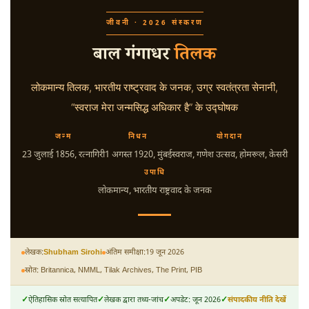
जीवनी · 2026 संस्करण
बाल गंगाधर
तिलक
लोकमान्य तिलक, भारतीय राष्ट्रवाद के जनक, उग्र स्वतंत्रता सेनानी,
“स्वराज मेरा जन्मसिद्ध अधिकार है” के उद्घोषक
जन्म
निधन
योगदान
23 जुलाई 1856
, रत्नागिरी
1 अगस्त 1920
, मुंबई
स्वराज, गणेश उत्सव, होमरूल, केसरी
उपाधि
लोकमान्य, भारतीय राष्ट्रवाद के जनक
लेखक:
Shubham Sirohi
अंतिम समीक्षा:
19 जून 2026
स्रोत: Britannica, NMML, Tilak Archives, The Print, PIB
ऐतिहासिक स्रोत सत्यापित
लेखक द्वारा तथ्य-जांच
अपडेट: जून 2026
संपादकीय नीति देखें