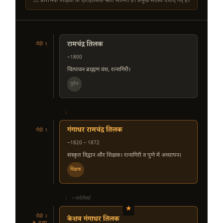
⚠ प्रारंभिक पीढ़ियों के ऐतिहासिक स्रोत सीमित हैं। प्रमुख सदस्य दर्शाए गए हैं।
रामचंद्र तिलक
पीढ़ी १
~1800
चित्पावन ब्राह्मण वंश, रत्नागिरी।
पूर्वज
↓
गंगाधर रामचंद्र तिलक
पीढ़ी २
~1820 – 1872
संस्कृत विद्वान और शिक्षक। रत्नागिरी व पुणे में अध्यापन।
शिक्षक
↓
+ पार्वतीबाई
★
पीढ़ी ३
केशव गंगाधर तिलक
★ मुख्य