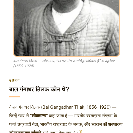
बाल गंगाधर तिलक — लोकमान्य, “स्वराज मेरा जन्मसिद्ध अधिकार है” के उद्घोषक
(1856–1920)
परिचय
बाल गंगाधर तिलक कौन थे?
केशव गंगाधर तिलक (Bal Gangadhar Tilak, 1856–1920) —
जिन्हें प्यार से
“लोकमान्य”
कहा जाता है — भारतीय स्वतंत्रता संग्राम के
पहले उग्रवादी नेता, भारतीय राष्ट्रवाद के जनक, और
स्वराज की अवधारणा
[1]
को जनता तक पहुँचाने
वाले महान देशभक्त थे।