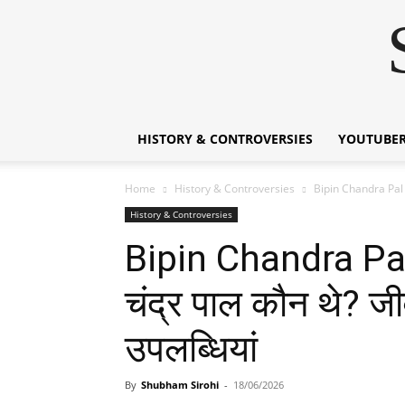
HISTORY & CONTROVERSIES
YOUTUBER
Home
History & Controversies
Bipin Chandra Pal B
History & Controversies
Bipin Chandra Pal
चंद्र पाल कौन थे? जी
उपलब्धियां
By
Shubham Sirohi
-
18/06/2026