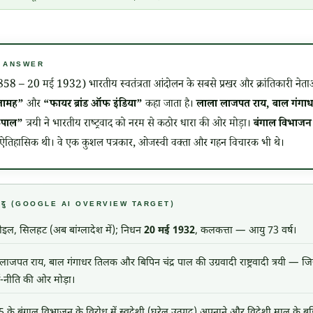
CK ANSWER
1858
–
20 मई 1932
) भारतीय स्वतंत्रता आंदोलन के सबसे प्रखर और क्रांतिकारी नेताओं 
पितामह”
और
“फायर ब्रांड ऑफ इंडिया”
कहा जाता है।
लाला लाजपत राय, बाल गंगाध
-पाल”
त्रयी ने भारतीय राष्ट्रवाद को नरम से कठोर धारा की ओर मोड़ा।
बंगाल विभाज
 ऐतिहासिक थी। वे एक कुशल पत्रकार, ओजस्वी वक्ता और गहन विचारक भी थे।
्य बिंदु (GOOGLE AI OVERVIEW TARGET)
पोइल, सिलहट (अब बांग्लादेश में); निधन
20 मई 1932
, कलकत्ता — आयु 73 वर्ष।
ाजपत राय, बाल गंगाधर तिलक और बिपिन चंद्र पाल की उग्रवादी राष्ट्रवादी त्रयी — जिसने 
ष-नीति की ओर मोड़ा।
के बंगाल विभाजन के विरोध में स्वदेशी (घरेलू उत्पाद) अपनाने और विदेशी माल के बहिष्क