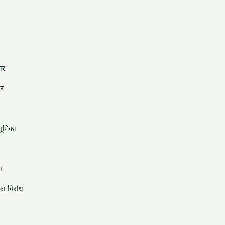
ार
यर
ं भूमिका
न
का विरोध