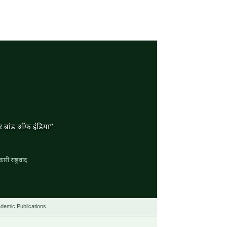
यर ब्रांड ऑफ इंडिया”
ी राष्ट्रवाद
cademic Publications