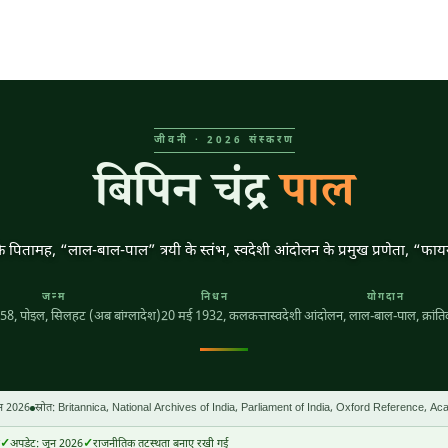
जीवनी · 2026 संस्करण
बिपिन चंद्र
पाल
वाद के पितामह, “लाल-बाल-पाल” त्रयी के स्तंभ, स्वदेशी आंदोलन के प्रमुख प्रणेता, “फा
जन्म
निधन
योगदान
858
, पोइल, सिलहट (अब बांग्लादेश)
20 मई 1932
, कलकत्ता
स्वदेशी आंदोलन, लाल-बाल-पाल, क्रांतिकार
न 2026
स्रोत: Britannica, National Archives of India, Parliament of India, Oxford Reference, A
अपडेट: जून 2026
राजनीतिक तटस्थता बनाए रखी गई