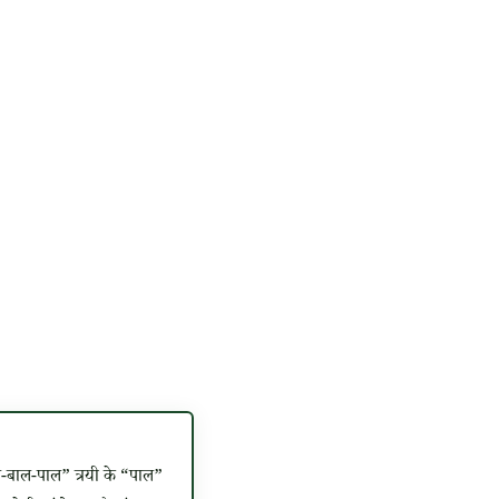
लाल-बाल-पाल” त्रयी के “पाल”