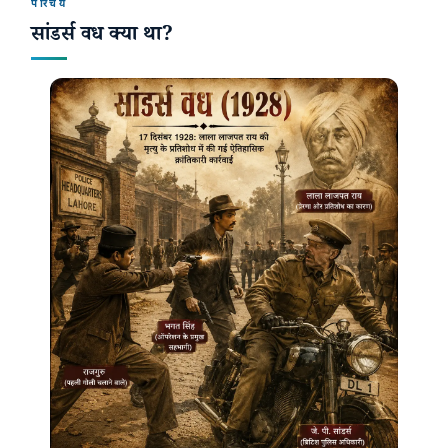
परिचय
सांडर्स वध क्या था?