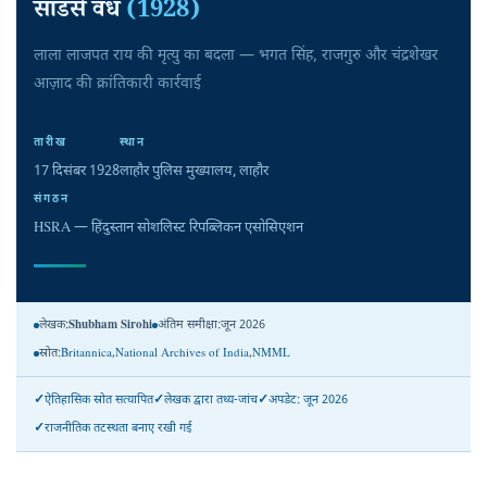
सांडर्स वध
(1928)
लाला लाजपत राय की मृत्यु का बदला — भगत सिंह, राजगुरु और चंद्रशेखर
आज़ाद की क्रांतिकारी कार्रवाई
तारीख
स्थान
17 दिसंबर 1928
लाहौर पुलिस मुख्यालय, लाहौर
संगठन
HSRA — हिंदुस्तान सोशलिस्ट रिपब्लिकन एसोसिएशन
लेखक:
Shubham Sirohi
अंतिम समीक्षा:
जून 2026
स्रोत:
Britannica
,
National Archives of India
,
NMML
ऐतिहासिक स्रोत सत्यापित
लेखक द्वारा तथ्य-जांच
अपडेट: जून 2026
राजनीतिक तटस्थता बनाए रखी गई