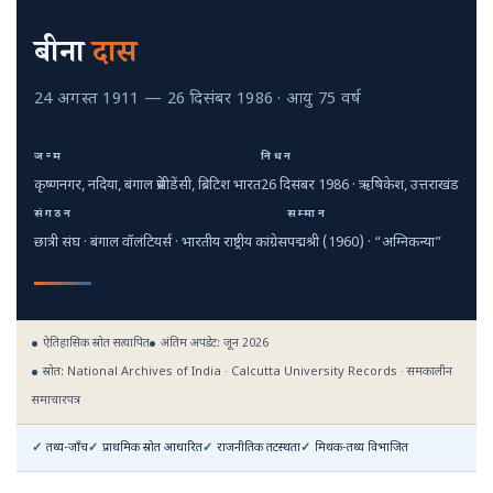
बीना
दास
24 अगस्त 1911 — 26 दिसंबर 1986 · आयु 75 वर्ष
जन्म
निधन
कृष्णनगर, नदिया, बंगाल प्रेसीडेंसी, ब्रिटिश भारत
26 दिसंबर 1986 · ऋषिकेश, उत्तराखंड
संगठन
सम्मान
छात्री संघ · बंगाल वॉलंटियर्स · भारतीय राष्ट्रीय कांग्रेस
पद्मश्री (1960) · “अग्निकन्या”
ऐतिहासिक स्रोत सत्यापित
अंतिम अपडेट: जून 2026
स्रोत: National Archives of India · Calcutta University Records · समकालीन
समाचारपत्र
तथ्य-जाँच
प्राथमिक स्रोत आधारित
राजनीतिक तटस्थता
मिथक-तथ्य विभाजित