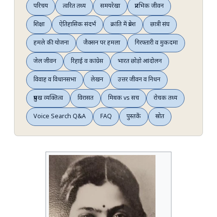
परिचय
त्वरित तथ्य
समयरेखा
प्रारंभिक जीवन
शिक्षा
ऐतिहासिक संदर्भ
क्रांति में प्रवेश
छात्री संघ
हमले की योजना
जैक्सन पर हमला
गिरफ्तारी व मुकदमा
जेल जीवन
रिहाई व कांग्रेस
भारत छोड़ो आंदोलन
विवाह व विधानसभा
लेखन
उत्तर जीवन व निधन
प्रमुख व्यक्तित्व
विरासत
मिथक vs सच
रोचक तथ्य
Voice Search Q&A
FAQ
पुस्तकें
स्रोत