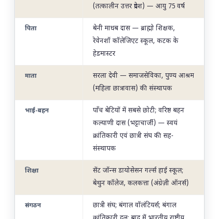
(तत्कालीन उत्तर प्रदेश) — आयु 75 वर्ष
बेनी माधब दास — ब्राह्मो शिक्षक,
पिता
रेवेनशॉ कॉलेजिएट स्कूल, कटक के
हेडमास्टर
सरला देवी — समाजसेविका, पुण्य आश्रम
माता
(महिला छात्रावास) की संस्थापक
पाँच बेटियों में सबसे छोटी; वरिष्ठ बहन
भाई-बहन
कल्याणी दास (भट्टाचार्जी) — स्वयं
क्रांतिकारी एवं छात्री संघ की सह-
संस्थापक
सेंट जॉन्स डायोसेसन गर्ल्स हाई स्कूल;
शिक्षा
बेथुन कॉलेज, कलकत्ता (अंग्रेज़ी ऑनर्स)
छात्री संघ; बंगाल वॉलंटियर्स; बंगाल
संगठन
क्रांतिकारी दल; बाद में भारतीय राष्ट्रीय