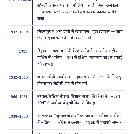
स्टेनली जैक्सन पर पाँच गोलियाँ चलाईं। हमला असफल।
घटनास्थल पर गिरफ्तार।
नौ वर्ष सश्रम कारावास
की
सजा।
मिदनापुर व अन्य जेलों में कारावास। भूख हड़ताल — सात
1932–1939
दिन बाद प्रशासन को माँगें माननी पड़ीं।
रिहाई
— महात्मा गांधी के हस्तक्षेप से। भारतीय राष्ट्रीय
1939
कांग्रेस में शामिल। 1941 में दक्षिण कलकत्ता कांग्रेस इकाई
की अध्यक्ष।
भारत छोड़ो आंदोलन
— हाज़रा क्रॉसिंग सभा के लिए पुनः
1942–1945
गिरफ्तार। प्रेसीडेंसी जेल में तीन वर्ष।
बंगाल/पश्चिम बंगाल विधान सभा
की निर्वाचित सदस्य।
1946–1951
1947 में
जतीश चंद्र भौमिक
से विवाह।
आत्मकथा
“श्रृंखल झंकार”
का प्रकाशन। श्रमिक आंदोलन
1948–1960
में सक्रियता। कांग्रेस से अलगाव।
1960 में पद्मश्री
सम्मान।