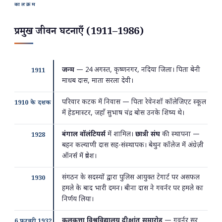
कालक्रम
प्रमुख जीवन घटनाएँ (1911–1986)
जन्म
— 24 अगस्त, कृष्णनगर, नदिया जिला। पिता बेनी
1911
माधब दास, माता सरला देवी।
परिवार कटक में निवास — पिता रेवेनशॉ कॉलेजिएट स्कूल
1910 के दशक
में हेडमास्टर, जहाँ सुभाष चंद्र बोस उनके शिष्य थे।
बंगाल वॉलंटियर्स
में शामिल।
छात्री संघ
की स्थापना —
1928
बहन कल्याणी दास सह-संस्थापक। बेथुन कॉलेज में अंग्रेज़ी
ऑनर्स में प्रवेश।
संगठन के सदस्यों द्वारा पुलिस आयुक्त टेगार्ट पर असफल
1930
हमले के बाद भारी दमन। बीना दास ने गवर्नर पर हमले का
निर्णय लिया।
कलकत्ता विश्वविद्यालय दीक्षांत समारोह
— गवर्नर सर
6 फरवरी 1932