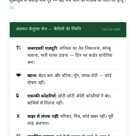
मुख्यभूमि से सैकड़ों मील दूर — यहाँ भेजे जाने का मतलब था जीते-जी मृत्यु।
[4]
अंडमान सेलुलर जेल — कैदियों की स्थिति
1930 का दशक
🏗️
जबरदस्ती मज़दूरी:
नारियल का तेल निकालना, कोल्हू
चलाना, भारी पत्थर उठाना — दिन भर कठोर शारीरिक
श्रम।
🍽️
खाना:
बेहद कम और घटिया। मूँग, नमक-रोटी — कोई
पोषण नहीं।
🔒
एकाकी कोठरियाँ:
छोटी-छोटी अँधेरी कोठरियों में बंद।
साथियों से मिलना नहीं।
📵
बाहर से संपर्क नहीं:
परिवार, मित्र, कोई खबर नहीं। पूरी
तरह अलगाव।