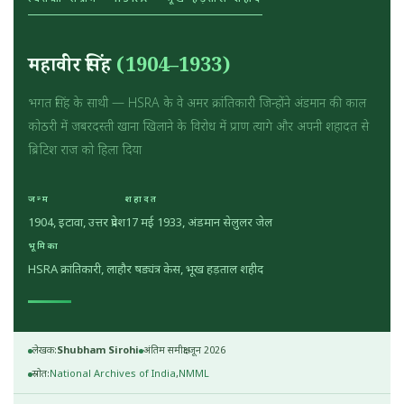
महावीर सिंह
(1904–1933)
भगत सिंह के साथी — HSRA के वे अमर क्रांतिकारी जिन्होंने अंडमान की काल
कोठरी में जबरदस्ती खाना खिलाने के विरोध में प्राण त्यागे और अपनी शहादत से
ब्रिटिश राज को हिला दिया
जन्म
शहादत
1904, इटावा, उत्तर प्रदेश
17 मई 1933, अंडमान सेलुलर जेल
भूमिका
HSRA क्रांतिकारी, लाहौर षड्यंत्र केस, भूख हड़ताल शहीद
लेखक:
Shubham Sirohi
अंतिम समीक्षा:
जून 2026
स्रोत:
National Archives of India
,
NMML