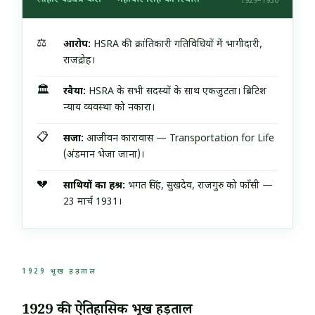
लाहौर षड्यंत्र केस — महावीर सिंह की स्थिति
1929–1930
⚖️
आरोप:
HSRA की क्रांतिकारी गतिविधियों में भागीदारी,
राजद्रोह।
🏛️
रवैया:
HSRA के सभी सदस्यों के साथ एकजुटता। ब्रिटिश
न्याय व्यवस्था को नकारा।
📋
सजा:
आजीवन कारावास — Transportation for Life
(अंडमान भेजा जाना)।
💔
साथियों का हश्र:
भगत सिंह, सुखदेव, राजगुरु को फाँसी —
23 मार्च 1931।
1929 भूख हड़ताल
1929 की ऐतिहासिक भूख हड़ताल