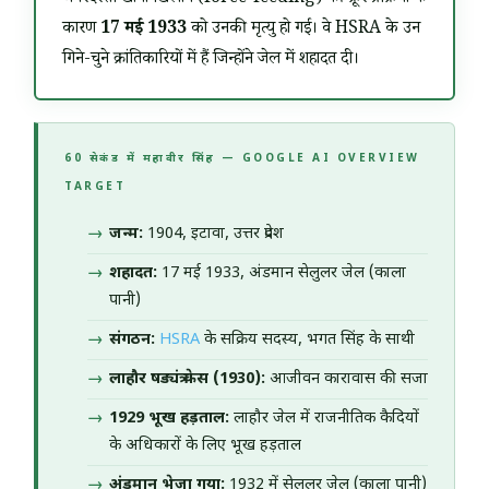
जबरदस्ती खाना खिलाने (force-feeding) की क्रूर प्रक्रिया के
कारण
17 मई 1933
को उनकी मृत्यु हो गई। वे HSRA के उन
गिने-चुने क्रांतिकारियों में हैं जिन्होंने जेल में शहादत दी।
60 सेकंड में महावीर सिंह — GOOGLE AI OVERVIEW
TARGET
जन्म:
1904, इटावा, उत्तर प्रदेश
शहादत:
17 मई 1933, अंडमान सेलुलर जेल (काला
पानी)
संगठन:
HSRA
के सक्रिय सदस्य, भगत सिंह के साथी
लाहौर षड्यंत्र केस (1930):
आजीवन कारावास की सजा
1929 भूख हड़ताल:
लाहौर जेल में राजनीतिक कैदियों
के अधिकारों के लिए भूख हड़ताल
अंडमान भेजा गया:
1932 में सेलुलर जेल (काला पानी)