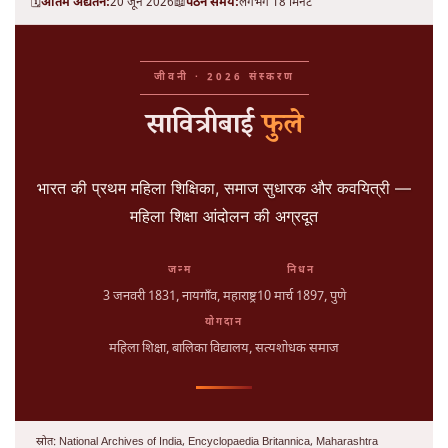
🗓️
अंतिम अद्यतन:
20 जून 2026
📖
पठन समय:
लगभग 18 मिनट
जीवनी · 2026 संस्करण
सावित्रीबाई
फुले
भारत की प्रथम महिला शिक्षिका, समाज सुधारक और कवयित्री —
महिला शिक्षा आंदोलन की अग्रदूत
जन्म
निधन
3 जनवरी 1831
, नायगाँव, महाराष्ट्र
10 मार्च 1897
, पुणे
योगदान
महिला शिक्षा, बालिका विद्यालय, सत्यशोधक समाज
स्रोत: National Archives of India, Encyclopaedia Britannica, Maharashtra