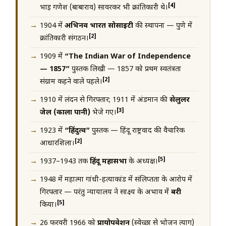
[4]
भाई गणेश (बाबाराव) सावरकर भी क्रांतिकारी थे।
1904 में
अभिनव भारत सोसाइटी
की स्थापना — पुणे में
[2]
क्रांतिकारी संगठन।
1909 में
“The Indian War of Independence
— 1857”
पुस्तक लिखी — 1857 को प्रथम स्वतंत्रता
[2]
संग्राम कहने वाले पहले।
1910 में लंदन से गिरफ्तार; 1911 में अंडमान की
सेलुलर
[3]
जेल (काला पानी)
भेजे गए।
1923 में
“हिंदुत्व”
पुस्तक — हिंदू राष्ट्रवाद की वैचारिक
[2]
आधारशिला।
[5]
1937–1943 तक
हिंदू महासभा
के अध्यक्ष।
1948 में महात्मा गांधी-हत्याकांड में संलिप्तता के आरोप में
गिरफ्तार — परंतु न्यायालय ने साक्ष्य के अभाव में
बरी
[5]
किया।
26 फरवरी 1966 को
प्रायोपवेशन
(स्वेच्छा से भोजन त्याग)