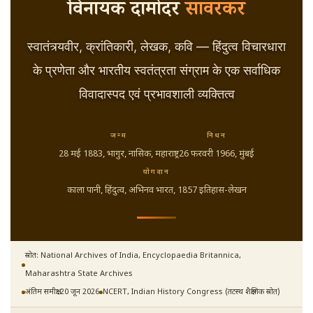
विनायक दामोदर
सावरकर
स्वातंत्र्यवीर, क्रांतिकारी, लेखक, कवि — हिंदुत्व विचारधारा
के प्रणेता और भारतीय स्वतंत्रता संग्राम के एक सर्वाधिक
विवादास्पद एवं प्रभावशाली व्यक्तित्व
जन्म
निधन
28 मई 1883
, भागुर, नासिक, महाराष्ट्र
26 फरवरी 1966
, मुंबई
योगदान
काला पानी, हिंदुत्व, अभिनव भारत, 1857 इतिहास-लेखन
स्रोत: National Archives of India, Encyclopaedia Britannica,
Maharashtra State Archives
अंतिम समीक्षा:
20 जून 2026
NCERT, Indian History Congress (तटस्थ शैक्षणिक स्रोत)