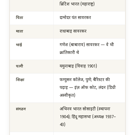
ब्रिटिश भारत (महाराष्ट्र)
दामोदर पंत सावरकर
पिता
राधाबाई सावरकर
माता
गणेश (बाबाराव) सावरकर — वे भी
भाई
क्रांतिकारी थे
यमुनाबाई (विवाह 1901)
पत्नी
फर्ग्युसन कॉलेज, पुणे; बैरिस्टर की
शिक्षा
पढ़ाई — इंज़ ऑफ कोर्ट, लंदन (डिग्री
अस्वीकृत)
अभिनव भारत सोसाइटी (स्थापना
संगठन
1904); हिंदू महासभा (अध्यक्ष 1937–
43)