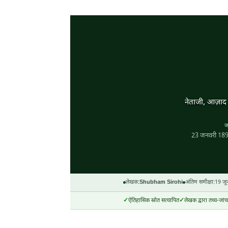
नेताजी, आज़ाद ह
ज
23 जनवरी 18
लेखक:
Shubham Sirohi
अंतिम समीक्षा:
19 जू
ऐतिहासिक स्रोत सत्यापित
लेखक द्वारा तथ्य-जांच