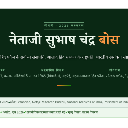
जीवनी · 2026 संस्करण
नेताजी सुभाष चंद्र
बोस
िंद फौज के सर्वोच्च सेनापति, आज़ाद हिंद सरकार के राष्ट्रपति, भारतीय स्वतंत्रता सं
न्म
अनुमानित निधन
योगदान
97
, कटक, ओडिशा
18 अगस्त 1945
(विवादित), ताइपेई, ताइवान
आज़ाद हिंद फौज, फॉरवर्ड ब्लॉक, "त
न 2026
स्रोत: Britannica, Netaji Research Bureau, National Archives of India, Parliament of In
अपडेट: जून 2026
राजनीतिक तटस्थता बनाए रखी गई
मृत्यु विवाद: तटस्थ विवरण