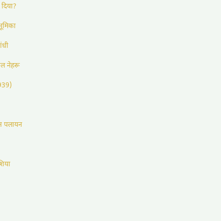
 दिया?
ं भूमिका
ंधी
ल नेहरू
1939)
ान पलायन
शिया