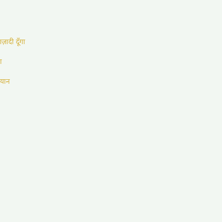
आज़ादी दूँगा
ा
ियान