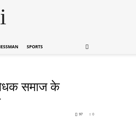
i
NESSMAN
SPORTS
शोधक समाज के
त
97
0