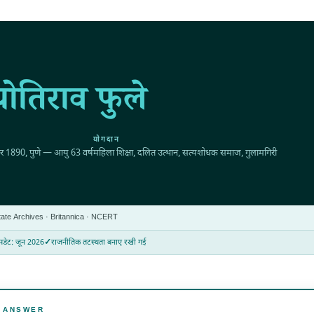
योतिराव फुले
योगदान
बर 1890
, पुणे — आयु 63 वर्ष
महिला शिक्षा, दलित उत्थान, सत्यशोधक समाज, गुलामगिरी
State Archives · Britannica · NCERT
डेट: जून 2026
राजनीतिक तटस्थता बनाए रखी गई
CK ANSWER