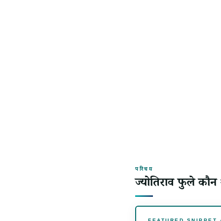
परिचय
ज्योतिराव फुले कौन
FEATURED SNIPPET — ज्