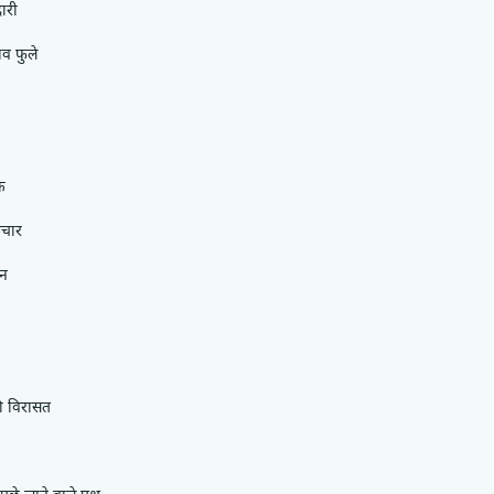
ारी
व फुले
क
िचार
लन
ी विरासत