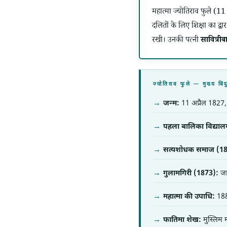
महात्मा ज्योतिराव फुले (
दलितों के लिए शिक्षा का द्व
रखी। उनकी पत्नी
सावित्रीब
ज्योतिराव फुले — मुख्
जन्म:
11 अप्रैल 1827, प
पहला बालिका विद्याल
सत्यशोधक समाज (18
गुलामगिरी (1873):
जा
महात्मा की उपाधि:
1888
फातिमा शेख:
मुस्लिम म