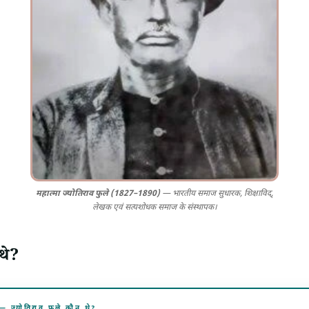
महात्मा ज्योतिराव फुले (1827–1890)
— भारतीय समाज सुधारक, शिक्षाविद्,
लेखक एवं सत्यशोधक समाज के संस्थापक।
 थे?
योतिराव फुले कौन थे?