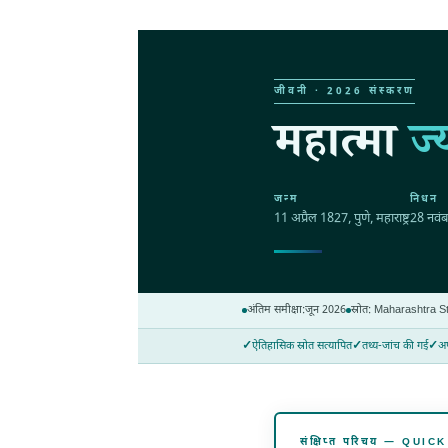
जीवनी · 2026 संस्करण
महात्मा
ज्
जन्म
निधन
11 अप्रैल 1827
, पुणे, महाराष्ट्र
28 नवं
अंतिम समीक्षा:
जून 2026
स्रोत: Maharashtra 
ऐतिहासिक स्रोत सत्यापित
तथ्य-जांच की गई
अप
संक्षिप्त परिचय — QUI