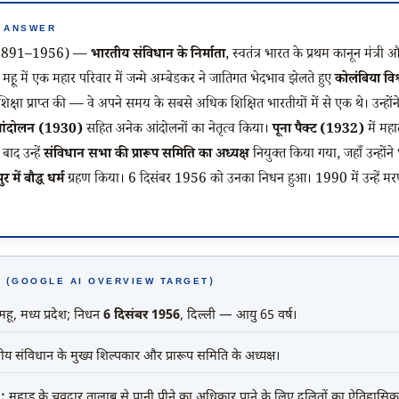
CK ANSWER
 (1891–1956) —
भारतीय संविधान के निर्माता
, स्वतंत्र भारत के प्रथम कानून मंत्र
श के महू में एक महार परिवार में जन्मे अम्बेडकर ने जातिगत भेदभाव झेलते हुए
कोलंबिया विश
शिक्षा प्राप्त की — वे अपने समय के सबसे अधिक शिक्षित भारतीयों में से एक थे। उन्होंन
श आंदोलन (1930)
सहित अनेक आंदोलनों का नेतृत्व किया।
पूना पैक्ट (1932)
में मह
बाद उन्हें
संविधान सभा की प्रारूप समिति का अध्यक्ष
नियुक्त किया गया, जहाँ उन्हों
र में बौद्ध धर्म
ग्रहण किया।
6 दिसंबर 1956
को उनका निधन हुआ। 1990 में उन्हें मर
 बिंदु (GOOGLE AI OVERVIEW TARGET)
 महू, मध्य प्रदेश; निधन
6 दिसंबर 1956
, दिल्ली — आयु 65 वर्ष।
य संविधान के मुख्य शिल्पकार और प्रारूप समिति के अध्यक्ष।
):
महाड़ के चवदार तालाब से पानी पीने का अधिकार पाने के लिए दलितों का ऐतिहास