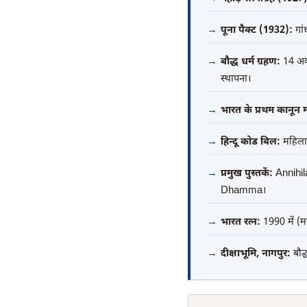
पूना पैक्ट (1932):
गां
बौद्ध धर्म ग्रहण:
14 अक्
स्थापना।
भारत के प्रथम कानून मंत
हिन्दू कोड बिल:
महिलाओ
प्रमुख पुस्तकें:
Annihil
Dhamma।
भारत रत्न:
1990 में (मर
दीक्षाभूमि, नागपुर:
बौद्