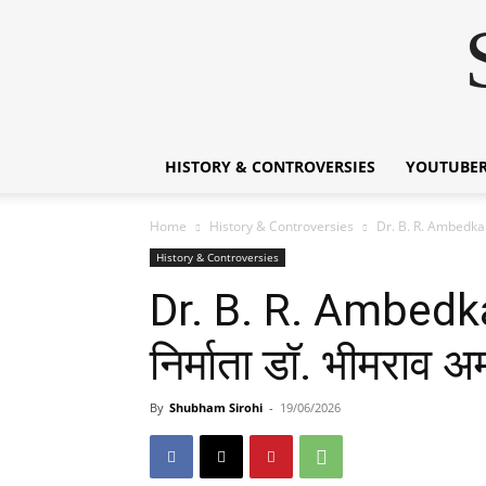
HISTORY & CONTROVERSIES
YOUTUBER
Home
History & Controversies
Dr. B. R. Ambedkar 
History & Controversies
Dr. B. R. Ambedka
निर्माता डॉ. भीमराव अ
By
Shubham Sirohi
-
19/06/2026