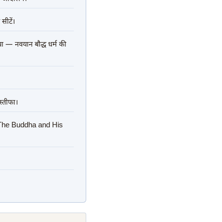
सीटें।
ा — नवयान बौद्ध धर्म की
स्तीफा।
 The Buddha and His