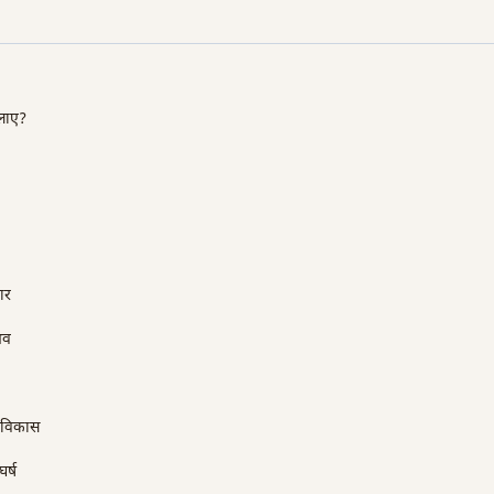
हलाए?
ार
भव
क विकास
र्ष