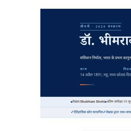
जीवनी · 2026 संस्करण
डॉ. भीमर
संविधान निर्माता, भारत के प्रथम कानू
जन्म
निध
14 अप्रैल 1891
, महू, मध्य प्रदेश
6 दि
लेखक:
Shubham Sirohi
अंतिम समीक्षा:
19 जू
ऐतिहासिक स्रोत सत्यापित
लेखक द्वारा तथ्य-जांच