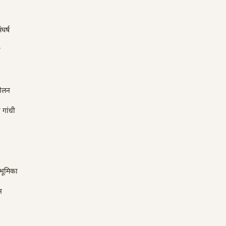
घर्ष
ा
दोलन
 गांधी
 भूमिका
न