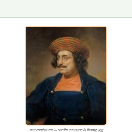
राजा राममोहन राय — भारतीय नवजागरण के पितामह, ब्रह्म