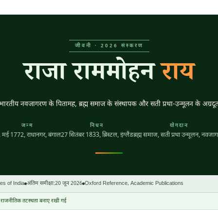
जीवनी · 2026 संस्करण
राजा राममोहन
राय
भारतीय नवजागरण के पितामह, ब्रह्म समाज के संस्थापक और सती प्रथा-उन्मूलन के अग्रदू
जन्म
निधन
योगदान
 मई 1772
, राधानगर, बंगाल
27 सितंबर 1833
, ब्रिस्टल, इंग्लैंड
ब्रह्म समाज, सती प्रथा उन्मूलन, नवजा
es of India
अंतिम समीक्षा:
20 जून 2026
Oxford Reference, Academic Publications
राजनीतिक तटस्थता बनाए रखी गई