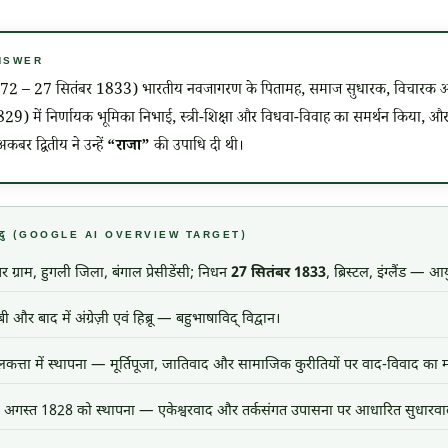
 ANSWER
772
–
27 सितंबर 1833
) भारतीय नवजागरण के पितामह, समाज सुधारक, विचारक
29) में निर्णायक भूमिका निभाई, स्त्री-शिक्षा और विधवा-विवाह का समर्थन किया, और
बर द्वितीय ने उन्हें
“राजा”
की उपाधि दी थी।
य बिंदु (GOOGLE AI OVERVIEW TARGET)
र ग्राम, हुगली जिला, बंगाल प्रेसीडेंसी; निधन
27 सितंबर 1833
, ब्रिस्टल, इंग्लैंड — आ
और बाद में अंग्रेज़ी एवं हिब्रू — बहुभाषाविद् विद्वान।
कत्ता में स्थापना — मूर्तिपूजा, जातिवाद और सामाजिक कुरीतियों पर वाद-विवाद का 
अगस्त 1828 को स्थापना — एकेश्वरवाद और तर्कसंगत उपासना पर आधारित सुधारव