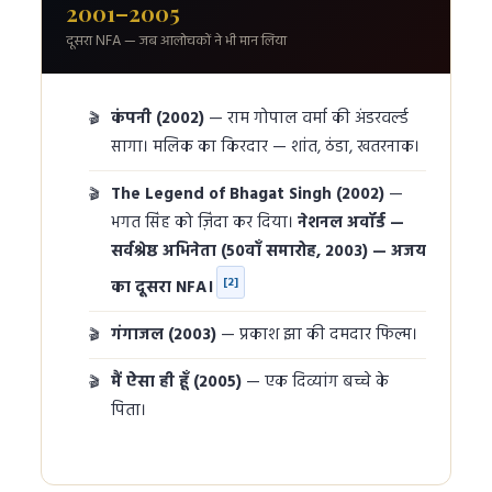
2001–2005
दूसरा NFA — जब आलोचकों ने भी मान लिया
कंपनी (2002)
— राम गोपाल वर्मा की अंडरवर्ल्ड
सागा। मलिक का किरदार — शांत, ठंडा, खतरनाक।
The Legend of Bhagat Singh (2002)
—
भगत सिंह को ज़िंदा कर दिया।
नेशनल अवॉर्ड —
सर्वश्रेष्ठ अभिनेता (50वाँ समारोह, 2003) — अजय
[2]
का दूसरा NFA।
गंगाजल (2003)
— प्रकाश झा की दमदार फिल्म।
मैं ऐसा ही हूँ (2005)
— एक दिव्यांग बच्चे के
पिता।