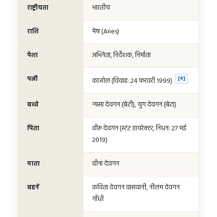
भारतीय
राष्ट्रीयता
मेष (Aries)
राशि
अभिनेता, निर्देशक, निर्माता
पेशा
पत्नी
[4]
काजोल (विवाह: 24 फरवरी 1999)
न्यसा देवगन (बेटी), युग देवगन (बेटा)
बच्चे
वीरू देवगन (स्टंट डायरेक्टर, निधन: 27 मई
पिता
2019)
वीना देवगन
माता
कविता देवगन वासवानी, नीलम देवगन
बहनें
गाँधी