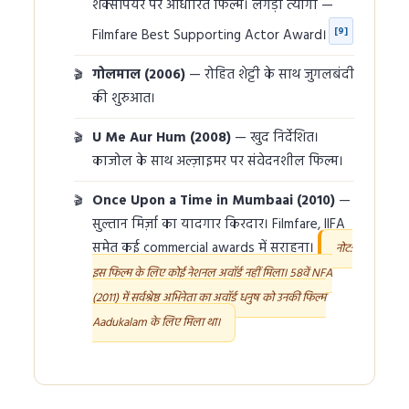
शेक्सपियर पर आधारित फिल्म। लंगड़ा त्यागी —
[9]
Filmfare Best Supporting Actor Award।
गोलमाल (2006)
— रोहित शेट्टी के साथ जुगलबंदी
की शुरुआत।
U Me Aur Hum (2008)
— खुद निर्देशित।
काजोल के साथ अल्ज़ाइमर पर संवेदनशील फिल्म।
Once Upon a Time in Mumbaai (2010)
—
सुल्तान मिर्ज़ा का यादगार किरदार। Filmfare, IIFA
समेत कई commercial awards में सराहना।
नोट:
इस फिल्म के लिए कोई नेशनल अवॉर्ड नहीं मिला। 58वें NFA
(2011) में सर्वश्रेष्ठ अभिनेता का अवॉर्ड धनुष को उनकी फिल्म
Aadukalam के लिए मिला था।