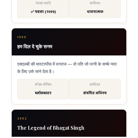
नेशनल अवॉर्ड
खासियत
✅ पहला (1999)
भावनात्मक
1999
हम दिल दे चुके सनम
एसएलबी की मास्टरपीस में वनराज — वो पति जो पत्नी के सच्चे प्यार
के लिए उसे जाने देता है।
बॉक्स ऑफिस
खासियत
ब्लॉकबस्टर
संयमित अभिनय
2002
The Legend of Bhagat Singh