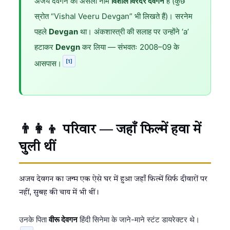
अजय देवगन का असली नाम
विशाल विरेंदर देवगन
है (कुछ
स्रोत “Vishal Veeru Devgan” भी लिखते हैं)। सरनेम
पहले
Devgan
था। अंकशास्त्री की सलाह पर उन्होंने ‘a’
हटाकर
Devgn
कर लिया — संभवतः 2008–09 के
[1]
आसपास।
👨‍👩‍👦 परिवार — जहाँ फिल्में हवा में
घुली थीं
अजय देवगन का जन्म एक ऐसे घर में हुआ जहाँ फिल्में सिर्फ दीवारों पर
नहीं, सुबह की चाय में भी थीं।
उनके पिता
वीरू देवगन
हिंदी सिनेमा के जाने-माने स्टंट डायरेक्टर थे।