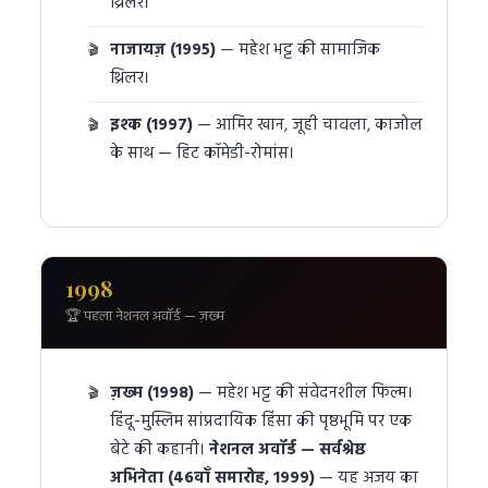
थ्रिलर।
नाजायज़ (1995)
— महेश भट्ट की सामाजिक
थ्रिलर।
इश्क (1997)
— आमिर खान, जूही चावला, काजोल
के साथ — हिट कॉमेडी-रोमांस।
1998
🏆 पहला नेशनल अवॉर्ड — ज़ख्म
ज़ख्म (1998)
— महेश भट्ट की संवेदनशील फिल्म।
हिंदू-मुस्लिम सांप्रदायिक हिंसा की पृष्ठभूमि पर एक
बेटे की कहानी।
नेशनल अवॉर्ड — सर्वश्रेष्ठ
अभिनेता (46वाँ समारोह, 1999)
— यह अजय का