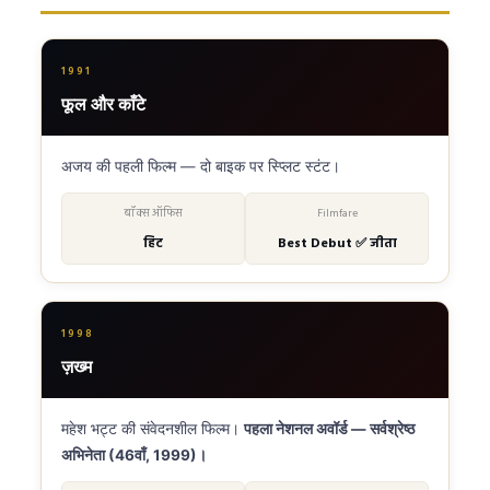
1991
फूल और काँटे
अजय की पहली फिल्म — दो बाइक पर स्प्लिट स्टंट।
बॉक्स ऑफिस
Filmfare
हिट
Best Debut ✅ जीता
1998
ज़ख्म
महेश भट्ट की संवेदनशील फिल्म।
पहला नेशनल अवॉर्ड — सर्वश्रेष्ठ
अभिनेता (46वाँ, 1999)।