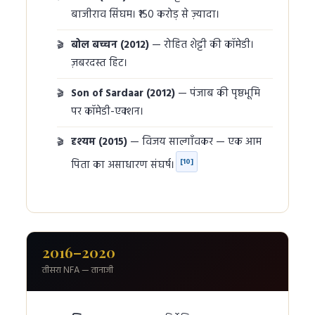
बाजीराव सिंघम। ₹150 करोड़ से ज़्यादा।
बोल बच्चन (2012)
— रोहित शेट्टी की कॉमेडी।
ज़बरदस्त हिट।
Son of Sardaar (2012)
— पंजाब की पृष्ठभूमि
पर कॉमेडी-एक्शन।
दृश्यम (2015)
— विजय साल्गाँवकर — एक आम
[10]
पिता का असाधारण संघर्ष।
2016–2020
तीसरा NFA — तानाजी