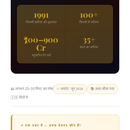
1991
100+
फिल्मी करियर की शुरुआत
फिल्मों में अभिनय
₹700–900
35+
Cr
साल का करियर
अनुमानित नेट वर्थ
📖 लगभग 25–30 मिनट का लेख
✅ अपडेट: जून 2026
📚 तथ्य-जाँचा गया
🇮🇳 हिंदी में
📌 एक नज़र में — अजय देवगन कौन हैं?