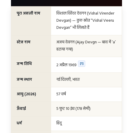
विशाल विरेंदर देवगन (Vishal Virender
पूरा असली नाम
Devgan) — कुछ स्रोत “Vishal Veeru
Devgan” भी लिखते हैं
अजय देवगन (Ajay Devgn — बाद में ‘a’
स्टेज नाम
हटाया गया)
जन्म तिथि
[1]
2 अप्रैल 1969
नई दिल्ली, भारत
जन्म स्थान
57 वर्ष
आयु (2026)
5 फुट 10 इंच (178 सेमी)
ऊँचाई
हिंदू
धर्म