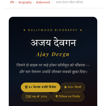
होम
›
Biography
›
Bollywood
›
अजय देवगन जीवन परिचय
★ BOLLYWOOD BIOGRAPHY ★
अजय देवगन
Ajay Devgn
जिसने दो बाइक पर खड़े होकर बॉलीवुड को चौंकाया —
और चार नेशनल अवॉर्ड जीतकर सबको झुका दिया।
🏆 4× नेशनल अवॉर्ड विजेता
🎬 100+ फिल्में
🇮🇳 पद्म श्री 2016
🎥 निर्देशक एवं निर्माता