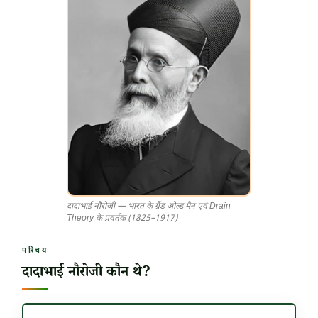
दादाभाई नौरोजी — भारत के ग्रैंड ओल्ड मैन एवं Drain
Theory के प्रवर्तक (1825–1917)
परिचय
दादाभाई नौरोजी कौन थे?