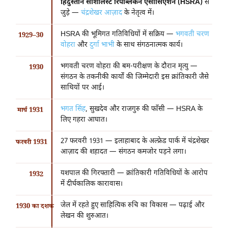
हिंदुस्तान सोशलिस्ट रिपब्लिकन एसोसिएशन (HSRA)
से
जुड़े —
चंद्रशेखर आज़ाद
के नेतृत्व में।
HSRA की भूमिगत गतिविधियों में सक्रिय —
भगवती चरण
1929–30
वोहरा
और
दुर्गा भाभी
के साथ संगठनात्मक कार्य।
भगवती चरण वोहरा की बम-परीक्षण के दौरान मृत्यु —
1930
संगठन के तकनीकी कार्यों की जिम्मेदारी इस क्रांतिकारी जैसे
साथियों पर आई।
भगत सिंह
, सुखदेव और राजगुरु की फाँसी — HSRA के
मार्च 1931
लिए गहरा आघात।
27 फरवरी 1931 — इलाहाबाद के अल्फ्रेड पार्क में चंद्रशेखर
फरवरी 1931
आज़ाद की शहादत — संगठन कमजोर पड़ने लगा।
यशपाल की गिरफ्तारी — क्रांतिकारी गतिविधियों के आरोप
1932
में दीर्घकालिक कारावास।
जेल में रहते हुए साहित्यिक रुचि का विकास — पढ़ाई और
1930 का दशक
लेखन की शुरुआत।