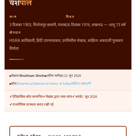
यश
पाल
जन्म
निधन
3 दिसंबर 1903
, फिरोजपुर छावनी, पंजाब
26 दिसंबर 1976
, लखनऊ — आयु 73 वर्ष
योगदान
HSRA क्रांतिकारी, हिंदी उपन्यासकार, प्रगतिशील लेखक, साहित्य अकादमी पुरस्कार
विजेता
लेखक:
Shubham Sirohi
अंतिम समीक्षा:
22 जून 2026
स्रोत:
Britannica
,
National Archives of India
,
साहित्य अकादमी
ऐतिहासिक स्रोत सत्यापित
लेखक द्वारा तथ्य-जांच
अपडेट: जून 2026
राजनीतिक तटस्थता बनाए रखी गई