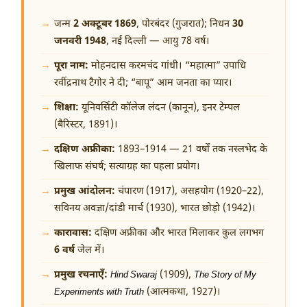
जन्म
2 अक्टूबर 1869
, पोरबंदर (गुजरात); निधन
30
जनवरी 1948
, नई दिल्ली — आयु 78 वर्ष।
पूरा नाम:
मोहनदास करमचंद गांधी। “महात्मा” उपाधि
रवींद्रनाथ टैगोर ने दी; “बापू” आम जनता का प्यार।
शिक्षा:
यूनिवर्सिटी कॉलेज लंदन (कानून), इनर टेम्पल
(बैरिस्टर, 1891)।
दक्षिण अफ्रीका:
1893–1914 — 21 वर्षों तक नस्लभेद के
खिलाफ संघर्ष; सत्याग्रह का पहला प्रयोग।
प्रमुख आंदोलन:
चंपारण (1917), असहयोग (1920–22),
सविनय अवज्ञा/दांडी मार्च (1930), भारत छोड़ो (1942)।
कारावास:
दक्षिण अफ्रीका और भारत मिलाकर कुल लगभग
6 वर्ष
जेल में।
प्रमुख रचनाएँ:
(1909),
Hind Swaraj
The Story of My
(आत्मकथा, 1927)।
Experiments with Truth