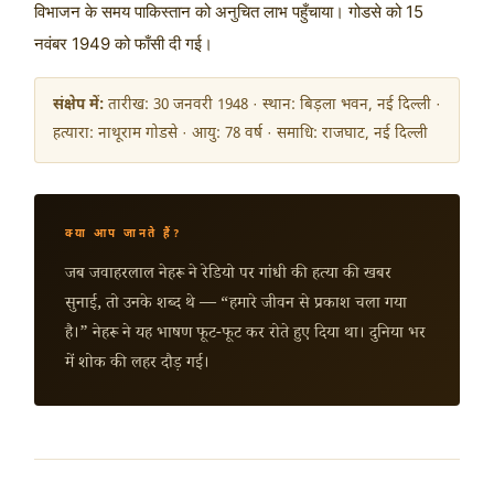
विभाजन के समय पाकिस्तान को अनुचित लाभ पहुँचाया। गोडसे को 15
नवंबर 1949 को फाँसी दी गई।
संक्षेप में:
तारीख: 30 जनवरी 1948 · स्थान: बिड़ला भवन, नई दिल्ली ·
हत्यारा: नाथूराम गोडसे · आयु: 78 वर्ष · समाधि: राजघाट, नई दिल्ली
क्या आप जानते हैं?
जब जवाहरलाल नेहरू ने रेडियो पर गांधी की हत्या की खबर
सुनाई, तो उनके शब्द थे — “हमारे जीवन से प्रकाश चला गया
है।” नेहरू ने यह भाषण फूट-फूट कर रोते हुए दिया था। दुनिया भर
में शोक की लहर दौड़ गई।