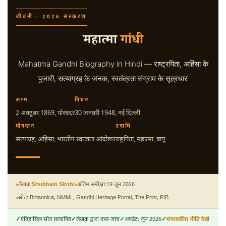
जीवनी · 2026 संस्करण
महात्मा
गांधी
Mahatma Gandhi Biography in Hindi — राष्ट्रपिता, अहिंसा के
पुजारी, सत्याग्रह के जनक, स्वतंत्रता संग्राम के सूत्रधार
जन्म
निधन
2 अक्टूबर 1869
, पोरबंदर
30 जनवरी 1948
, नई दिल्ली
योगदान
उपाधि
सत्याग्रह, अहिंसा, भारतीय स्वतंत्रता आंदोलन
राष्ट्रपिता, महात्मा, बापू
लेखक:
Shubham Sirohi
अंतिम समीक्षा:
19 जून 2026
स्रोत: Britannica, NMML, Gandhi Heritage Portal, The Print, PIB
ऐतिहासिक स्रोत सत्यापित
लेखक द्वारा तथ्य-जांच
अपडेट: जून 2026
संपादकीय नीति देखें