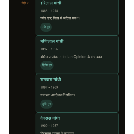
हरिलाल गांधी
पीढ़ी ४
1888 – 1948
ज्येष्ठ पुत्र; पिता से जटिल संबंध।
ज्येष्ठ पुत्र
मणिलाल गांधी
1892 – 1956
दक्षिण अफ्रीका में Indian Opinion के संपादक।
द्वितीय पुत्र
रामदास गांधी
1897 – 1969
स्वतंत्रता आंदोलन में सक्रिय।
तृतीय पुत्र
देवदास गांधी
1900 – 1957
हिंदुस्तान टाइम्स के संपादक।