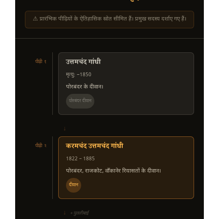
⚠ प्रारंभिक पीढ़ियों के ऐतिहासिक स्रोत सीमित हैं। प्रमुख सदस्य दर्शाए गए हैं।
उत्तमचंद गांधी
पीढ़ी १
मृत्यु: ~1850
पोरबंदर के दीवान।
पोरबंदर दीवान
↓
करमचंद उत्तमचंद गांधी
पीढ़ी २
1822 – 1885
पोरबंदर, राजकोट, वाँकानेर रियासतों के दीवान।
दीवान
↓
+ पुतलीबाई