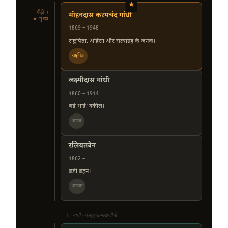
★
पीढ़ी ३
मोहनदास करमचंद गांधी
★ मुख्य
1869 – 1948
राष्ट्रपिता, अहिंसा और सत्याग्रह के जनक।
राष्ट्रपिता
लक्ष्मीदास गांधी
1860 – 1914
बड़े भाई; वकील।
अग्रज
रलियतबेन
1862 –
बड़ी बहन।
अग्रजा
↓
गांधी + कस्तूरबा माखंजी से