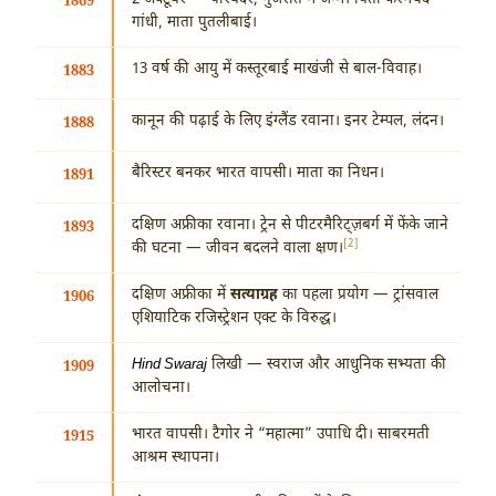
2 अक्टूबर
— पोरबंदर, गुजरात में जन्म। पिता करमचंद
1869
गांधी, माता पुतलीबाई।
13 वर्ष की आयु में कस्तूरबाई माखंजी से बाल-विवाह।
1883
कानून की पढ़ाई के लिए इंग्लैंड रवाना। इनर टेम्पल, लंदन।
1888
बैरिस्टर बनकर भारत वापसी। माता का निधन।
1891
दक्षिण अफ्रीका रवाना। ट्रेन से पीटरमैरिट्ज़बर्ग में फेंके जाने
1893
[2]
की घटना — जीवन बदलने वाला क्षण।
दक्षिण अफ्रीका में
सत्याग्रह
का पहला प्रयोग — ट्रांसवाल
1906
एशियाटिक रजिस्ट्रेशन एक्ट के विरुद्ध।
Hind Swaraj
लिखी — स्वराज और आधुनिक सभ्यता की
1909
आलोचना।
भारत वापसी। टैगोर ने “महात्मा” उपाधि दी। साबरमती
1915
आश्रम स्थापना।