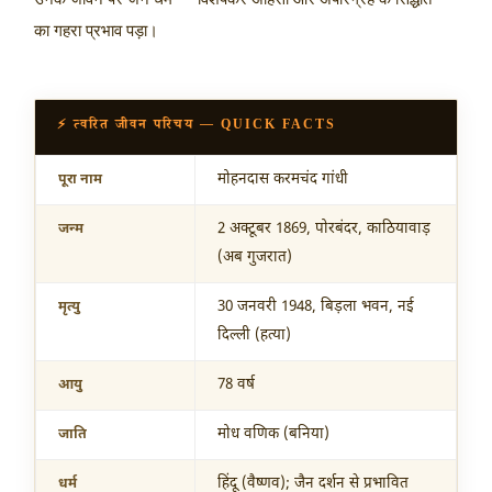
का गहरा प्रभाव पड़ा।
⚡ त्वरित जीवन परिचय — QUICK FACTS
मोहनदास करमचंद गांधी
पूरा नाम
2 अक्टूबर 1869
, पोरबंदर, काठियावाड़
जन्म
(अब गुजरात)
30 जनवरी 1948
, बिड़ला भवन, नई
मृत्यु
दिल्ली (हत्या)
78 वर्ष
आयु
मोध वणिक (बनिया)
जाति
हिंदू (वैष्णव); जैन दर्शन से प्रभावित
धर्म