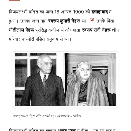
विजयलक्ष्मी पंडित का जन्म
18 अगस्त 1900
को
इलाहाबाद
में
[2]
हुआ। उनका जन्म नाम
स्वरूप कुमारी नेहरू
था।
उनके पिता
मोतीलाल नेहरू
प्रसिद्ध वकील थे और माता
स्वरूप रानी नेहरू
थीं।
परिवार कश्मीरी पंडित समुदाय से था।
जवाहरलाल नेहरू और उनकी बहन विजयलक्ष्मी पंडित।
विजयलक्ष्मी पंडित का बचपन
आनंद भवन
में बीता। यह घर बाद में