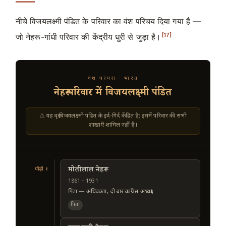
नीचे विजयलक्ष्मी पंडित के परिवार का वंश परिचय दिया गया है —
[17]
जो नेहरू-गांधी परिवार की केंद्रीय धुरी से जुड़ा है।
वंश परंपरा · भारत
नेहरू परिवार में विजयलक्ष्मी पंडित
⚠ यह वृक्ष विजयलक्ष्मी पंडित के इर्द-गिर्द केंद्रित है; इसमें परिवार की सभी
शाखाएँ शामिल नहीं हैं।
मोतीलाल नेहरू
पीढ़ी १
1861 – 1931
पिता — अधिवक्ता, दो बार कांग्रेस अध्यक्ष।
पिता