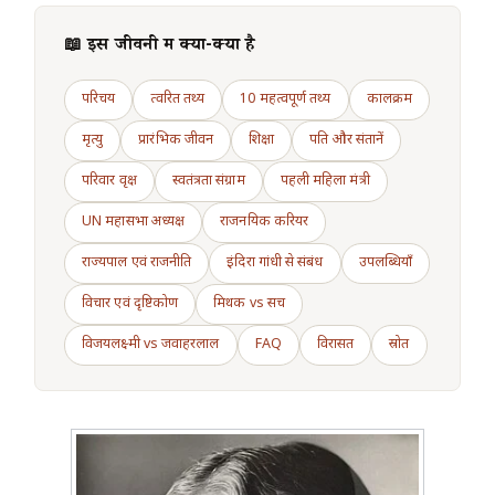
📖 इस जीवनी में क्या-क्या है
परिचय
त्वरित तथ्य
10 महत्वपूर्ण तथ्य
कालक्रम
मृत्यु
प्रारंभिक जीवन
शिक्षा
पति और संतानें
परिवार वृक्ष
स्वतंत्रता संग्राम
पहली महिला मंत्री
UN महासभा अध्यक्ष
राजनयिक करियर
राज्यपाल एवं राजनीति
इंदिरा गांधी से संबंध
उपलब्धियाँ
विचार एवं दृष्टिकोण
मिथक vs सच
विजयलक्ष्मी vs जवाहरलाल
FAQ
विरासत
स्रोत