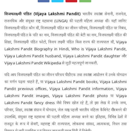
विजयलक्ष्मी पंडित (Vijaya Lakshmi Pandit)
भारतीय स्वतंत्रता सेनानी, राजनेता,
राजनयिक और संयुक्त राष्ट्र महासभा (UNGA) की पहली महिला अध्यक्ष थीं। यहाँ जानिए
विजयलक्ष्मी पंडित कौन थीं, विजयलक्ष्मी पंडित का जीवन परिचय, विजयलक्ष्मी पंडित पर निबंध,
विजयलक्ष्मी पंडित के पति का नाम, विजयलक्ष्मी पंडित की बेटी का नाम, विजयलक्ष्मी पंडित की
शिक्षा, विजयलक्ष्मी पंडित फोटो, विजय लक्ष्मी पंडित किस राज्य की राज्यपाल थीं, Vijaya
Lakshmi Pandit Biography in Hindi, Who is Vijaya Lakshmi Pandit,
Vijaya Lakshmi Pandit husband, Vijaya Lakshmi Pandit daughter और
Vijaya Lakshmi Pandit Wikipedia से जुड़ी महत्वपूर्ण जानकारी.
यदि आप विजयलक्ष्मी पंडित का जीवन परिचय पीडीएफ तथा स्वतंत्रता आंदोलन में उनके योगदान
का वर्णन पढ़ना चाहते हैं, या Vijaya Lakshmi Pandit books, Vijaya Lakshmi
Pandit previous offices, Vijaya Lakshmi Pandit information, Vijaya
Lakshmi Pandit images, Vijaya Lakshmi Pandit photo या Vijaya
Lakshmi Pandit fancy dress जैसे विषय खोज रहे हैं, तो इस लेख में उनके जन्म,
परिवार, शिक्षा, स्वतंत्रता संग्राम में योगदान, जेल यात्रा, पहली भारतीय महिला कैबिनेट मंत्री बनने की
उपलब्धि, संयुक्त राष्ट्र महासभा की पहली महिला अध्यक्ष बनने का इतिहास, विभिन्न देशों में
राजदूत के रूप में सेवाएँ, महाराष्ट्र की राज्यपाल, लोकसभा सांसद, आत्मकथा, निधन तथा
विरासत से जुड़ी प्रमाणिक एवं विस्तृत जानकारी सरल हिंदी में मिलेगी।