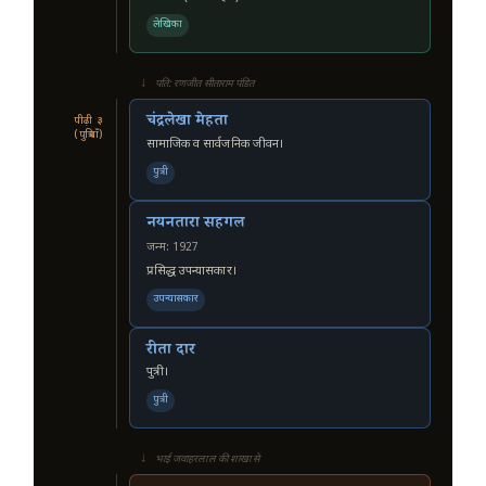
लेखिका
↓
पति: रणजीत सीताराम पंडित
चंद्रलेखा मेहता
पीढ़ी ३
(पुत्रियाँ)
सामाजिक व सार्वजनिक जीवन।
पुत्री
नयनतारा सहगल
जन्म: 1927
प्रसिद्ध उपन्यासकार।
उपन्यासकार
रीता दार
पुत्री।
पुत्री
↓
भाई जवाहरलाल की शाखा से