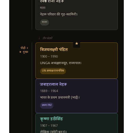
स्वरूप रानी नेहरू
माता
नेहरू परिवार की गृह-स्वामिनी।
माता
↓
तीन संतानें
★
पीढ़ी २
विजयलक्ष्मी पंडित
★ मुख्य
1900 – 1990
UNGA अध्यक्ष, राजदूत, राज्यपाल।
UN अध्यक्ष · राजनयिक
जवाहरलाल नेहरू
1889 – 1964
भारत के प्रथम प्रधानमंत्री (भाई)।
प्रथम PM
कृष्णा हठीसिंह
1907 – 1967
लेखिका (छोटी बहन)।