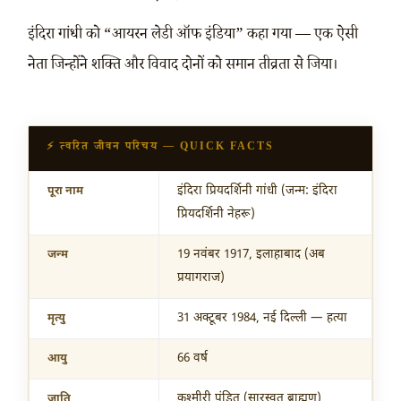
इंदिरा गांधी को “आयरन लेडी ऑफ इंडिया” कहा गया — एक ऐसी
नेता जिन्होंने शक्ति और विवाद दोनों को समान तीव्रता से जिया।
⚡ त्वरित जीवन परिचय — QUICK FACTS
इंदिरा प्रियदर्शिनी गांधी (जन्म: इंदिरा
पूरा नाम
प्रियदर्शिनी नेहरू)
19 नवंबर 1917
, इलाहाबाद (अब
जन्म
प्रयागराज)
31 अक्टूबर 1984
, नई दिल्ली — हत्या
मृत्यु
66 वर्ष
आयु
कश्मीरी पंडित (सारस्वत ब्राह्मण)
जाति