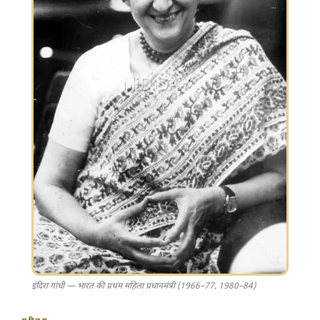
इंदिरा गांधी — भारत की प्रथम महिला प्रधानमंत्री (1966–77, 1980–84)