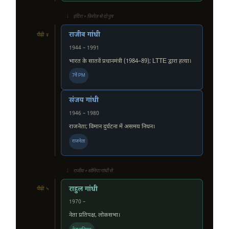
↓
इंदिरा + फ़िरोज़ से दो पुत्र
राजीव गांधी
पीढ़ी ४
1944 – 1991
भारत के सातवें प्रधानमंत्री (1984–89); LTTE द्वारा हत्या।
7वें PM
संजय गांधी
1946 – 1980
राजनेता; विमान दुर्घटना में असमय निधन।
राजनेता
↓
राजीव + सोनिया गांधी से
राहुल गांधी
पीढ़ी ५
1970 –
नेता प्रतिपक्ष, लोकसभा।