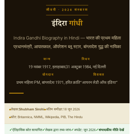
जीवनी · 2026 संस्करण
इंदिरा
गांधी
Indira Gandhi Biography in Hindi — भारत की प्रथम महिला
प्रधानमंत्री, आपातकाल, ऑपरेशन ब्लू स्टार, बांग्लादेश युद्ध की नायिका
जन्म
निधन
19 नवंबर 1917
, इलाहाबाद
31 अक्टूबर 1984
, नई दिल्ली
योगदान
विरासत
प्रथम महिला PM, बांग्लादेश 1971, हरित क्रांति
“आयरन लेडी ऑफ इंडिया”
लेखक:
Shubham Sirohi
अंतिम समीक्षा:
18 जून 2026
स्रोत: Britannica, NMML, Wikipedia, PIB, The Hindu
ऐतिहासिक स्रोत सत्यापित
लेखक द्वारा तथ्य-जांच
अपडेट: जून 2026
संपादकीय नीति देखें