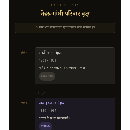
वंश परंपरा · भारत
नेहरू-गांधी परिवार वृक्ष
⚠ प्रारंभिक पीढ़ियों के ऐतिहासिक स्रोत सीमित हैं।
मोतीलाल नेहरू
पीढ़ी १
1861 – 1931
वरिष्ठ अधिवक्ता, दो बार कांग्रेस अध्यक्ष।
कांग्रेस अध्यक्ष
↓
पुत्र
जवाहरलाल नेहरू
पीढ़ी २
1889 – 1964
भारत के प्रथम प्रधानमंत्री।
प्रथम PM