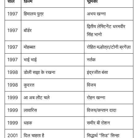
साल
फ़िल्म
भूमिका
1997
हिमालय पुत्र
अभय खन्ना
द्वितीय लेफ्टिनेंट धरमवीर
1997
बॉर्डर
सिंह भानो
1997
मोहब्बत
रोहित मल्होत्रा/टोनी ब्रगेंज़ा
1997
भाई भाई
नर्तक
1998
डोली सझा के रखना
इंद्रजीत बंसा
1998
कुदरत
विजय
1999
आ अब लौट चले
रोहन खन्ना
1999
लावारिस
विजय/कप्तान दादा
1999
धहक
समीर बी रोशन
2001
दिल चाहता है
सिद्धार्थ “सिड” सिन्हा