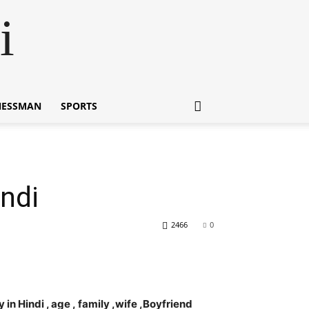
i
NESSMAN
SPORTS
indi
2466
0
in Hindi , age , family ,wife ,Boyfriend