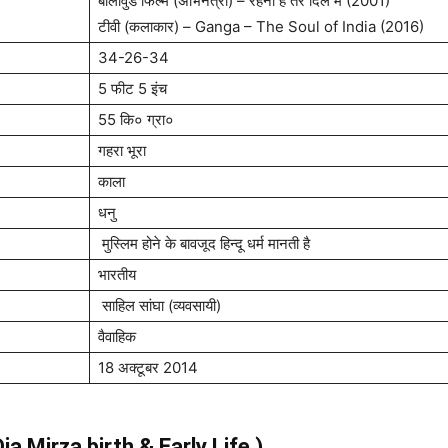
बॉलीवुड फिल्म (अभिनेत्री) – रहना है तेरे दिल में (2001)
टीवी (कलाकार) – Ganga – The Soul of India (2016)
34-26-34
5 फीट 5 इंच
55 कि० ग्रा०
गहरा भूरा
काला
धनु
मुस्लिम होने के बावजूद हिन्दू धर्म मानती है
भारतीय
साहिल सांघा (व्यवसायी)
वैवाहिक
18 अक्टूबर 2014
 (Dia Mirza birth & Early Life )