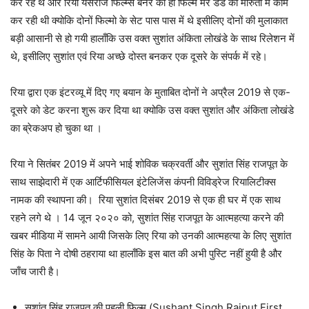
कर रहे थे और रिया यसराज फिल्म्स बैनर की ही फिल्म मेरे डैड की मारुती में काम
कर रही थी क्योकि दोनों फिल्मो के सेट पास पास में थे इसीलिए दोनों की मुलाकात
बड़ी आसानी से हो गयी हालाँकि उस वक्त सुशांत अंकिता लोखंडे के साथ रिलेशन में
थे, इसीलिए सुशांत एवं रिया अच्छे दोस्त बनकर एक दूसरे के संपर्क में रहे।
रिया द्वारा एक इंटरव्यू में दिए गए बयान के मुताबित दोनों ने अप्रैल 2019 से एक-
दूसरे को डेट करना शुरू कर दिया था क्योकि उस वक्त सुशांत और अंकिता लोखंडे
का ब्रेकअप हो चुका था ।
रिया ने सितंबर 2019 में अपने भाई शोविक चक्रवर्ती और सुशांत सिंह राजपूत के
साथ साझेदारी में एक आर्टिफीसियल इंटेलिजेंस कंपनी विविड्रेज रियालिटीक्स
नामक की स्थापना की। रिया सुशांत दिसंबर 2019 से एक ही घर में एक साथ
रहने लगे थे । 14 जून २०२० को, सुशांत सिंह राजपूत के आत्महत्या करने की
खबर मीडिया में सामने आयी जिसके लिए रिया को उनकी आत्महत्या के लिए सुशांत
सिंह के पिता ने दोषी ठहराया था हालाँकि इस बात की अभी पुस्टि नहीं हुयी है और
जाँच जारी है।
सुशांत सिंह राजपूत की पहली फिल्म (Sushant Singh Rajput First