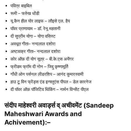
पवित्र बाइबिल
रूमी – फर्रुख धोंडी
यू कैन हील योर लाइफ – लौइसे एल. हैय
पॉवर प्राणायाम – डॉ. रेनू महतानी
दी सुप्रीम योगा – योगा वसिस्ट
अवधूत गीता– नन्दलाल दशोरा
अष्टावक्र गीता– नन्दलाल दशोरा
कोर ऑफ़ दी योग सूत्र – बी.के.एस अयेंगर
फ्रीडम फ्रॉम दी नोन – जिद्दु कृष्णामूर्ति
गाँधी ओन पर्सनल लीडरशिप – आनंद कुमारस्वामी
हाउ टू विन फ्रेंड्स एंड इन्फ्लुएंस पीपल – डेल कारनेज
दी पॉवर ऑफ़ पॉजिटिव थिंकिंग – नार्मन विन्सेंट पीएल
संदीप माहेश्वरी अवार्ड्स व् अचीवमेंट (Sandeep
Maheshwari Awards and
Achivement):–