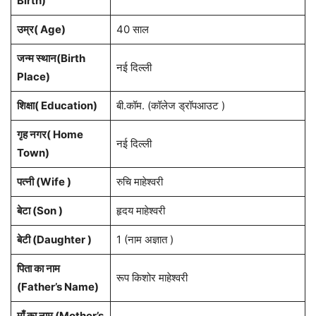
Birth)
उम्र( Age)
40 साल
जन्म स्थान(Birth
नई दिल्ली
Place)
शिक्षा( Education)
बी.कॉम. (कॉलेज ड्रॉपआउट )
गृह नगर( Home
नई दिल्ली
Town)
पत्नी (Wife )
रुचि माहेश्वरी
बेटा (
Son )
हृदय माहेश्वरी
बेटी (Daughter )
1 (नाम अज्ञात )
पिता का नाम
रूप किशोर माहेश्वरी
(Father’s Name)
माँ का नाम (Mother’s