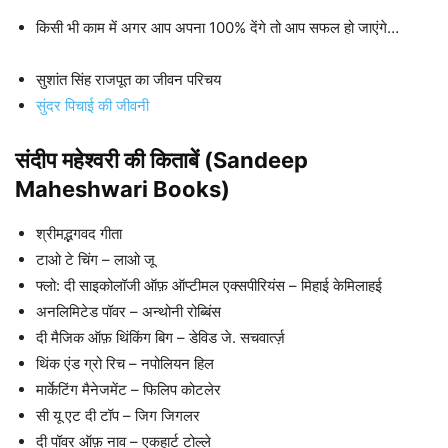
किसी भी काम में अगर आप अपना 100% देंगे तो आप सफल हो जाएंगे…
सुशांत सिंह राजपूत का जीवन परिचय
सुंदर पिचाई की जीवनी
संदीप महेश्वरी की किताबें (Sandeep
Maheshwari Books)
श्रीमद्भगवद गीता
टाओ टे चिंग – लाओ जू
फ्लो: दी साइकोलॉजी ऑफ़ ऑप्टीमल एक्सपीरियंस – मिहाई केमिलाहई
अनलिमिटेड पॉवर – अन्थोनी रोब्बिंस
दी मैजिक ऑफ़ थिंकिंग बिग – डेविड जे. सचवार्त्ज़
थिंक एंड ग्रो रिच – नपोलियन हिल
मार्केटिंग मैनेजमेंट – फिलिप कोटलेर
सी यू एट दी टॉप – जिग जिगलर
दी पॉवर ऑफ़ नाव – एकहार्ट टोल्ले