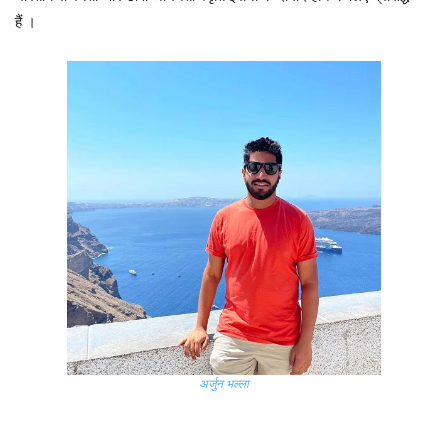
हैं ।
अर्जुन भल्ला