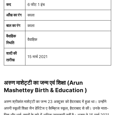
कद
6 फीट 1 इंच
आँख का रंग
काला
बाल का रंग
काला
वैवाहिक
वैवाहिक
स्थिति
शादी की
15 मार्च 2021
तारीख
अरुण माशेट्टी का जन्म एवं शिक्षा (Arun
Mashettey Birth & Education )
अरुण श्रीकांत माशेट्टी का जन्म 23 अक्टूबर को हैदराबाद में हुआ था। उन्होंने
अपनी स्कूली शिक्षा जैन हेरिटेज ए कैम्ब्रिज स्कूल, हैदराबाद से की। उनके माता-
पिता और भाई-बहनों के बारे में अधिक जानकारी नहीं है। अरुण ने 15 मार्च 2021