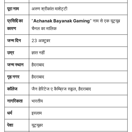
पूरा नाम
अरुण श्रीकांत माशेट्टी
प्रसिद्दि का
”
Achanak Bayanak Gaming
” नाम से एक यूट्यूब
कारण
चैनल का मालिक
जन्म दिन
23 अक्टूबर
उम्र
ज्ञात नहीं
जन्म स्थान
हैदराबाद
गृह नगर
हैदराबाद
कॉलेज
जैन हेरिटेज ए कैम्ब्रिज स्कूल, हैदराबाद
नागरिकता
भारतीय
धर्म
इस्लाम
पेशा
यूट्यूबर