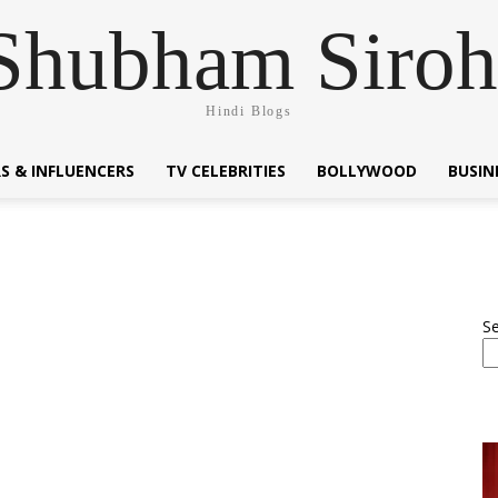
Shubham Siroh
Hindi Blogs
S & INFLUENCERS
TV CELEBRITIES
BOLLYWOOD
BUSI
S