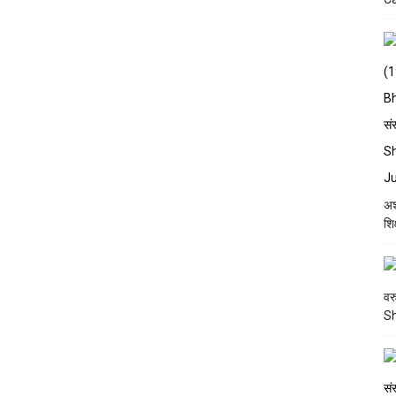
अश
शि
वर
S