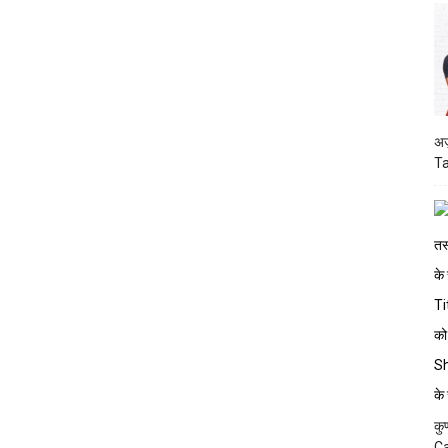
अज
Ta
कु
Ca