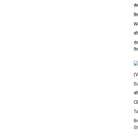
सै
शि
वि
Sh