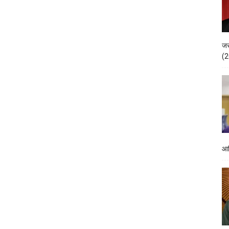
जस
(2
आद