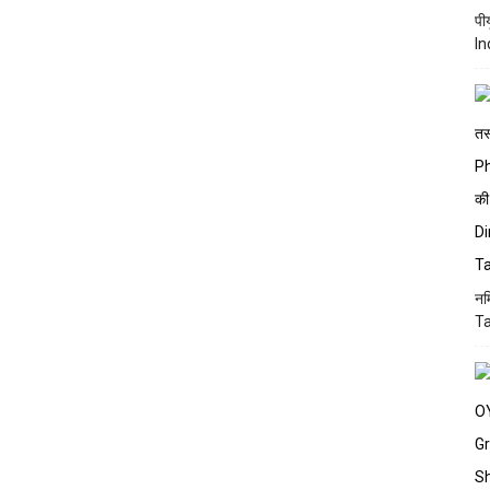
पी
In
नम
Ta