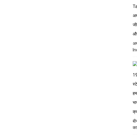
अम
In
बी
का