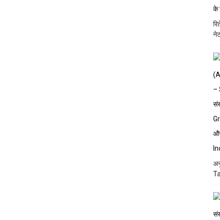
रि
ने
अन
Ta