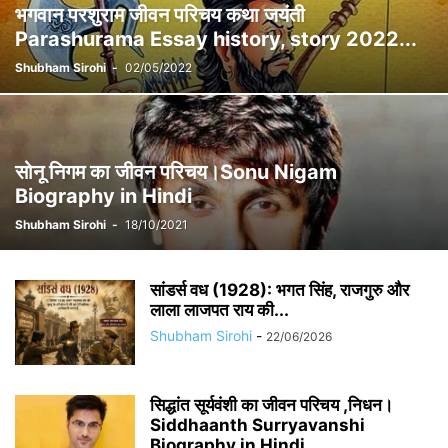
भगवान परशुराम जीवन परिचय कथा जयंती
Parashurama Essay history, story 2022...
Shubham Sirohi
-
02/05/2022
सोनू निगम का जीवन परिचय।Sonu Nigam
Biography in Hindi
Shubham Sirohi
-
18/10/2021
सांडर्स वध (1928): भगत सिंह, राजगुरु और
लाला लाजपत राय की...
Shubham Sirohi
-
22/06/2026
सिद्धांत सूर्यवंशी का जीवन परिचय ,निधन।
Siddhaanth Surryavanshi
Biography in Hindi