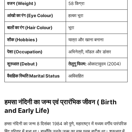
वजन (Weight )
58 किग्रा
आंखो का रंग (Eye Colour)
हल्का भूरा
बालों का रंग (Hair Colour)
भूरा
शौक (Hobbies )
यात्रा और खाना बनाना
पेशा
(Occupation)
अभिनेत्री, मॉडल और डांसर
शुरुआत (Debut )
तेलुगु फिल्म:
ओकाटावुदम (2004)
वैवाहिक स्थिति Marital Status
आविवाहित
हमसा नंदिनी
का जन्म एवं प्रारंभिक जीवन ( Birth
and Early Life)
हम्सा नंदिनी का जन्म 8 दिसंबर 1984 को पुणे, महाराष्ट्र में मध्यम वर्गीय पारंपरिक
हिंदू परिवार में हुआ था। हालाँकि उनके जन्म का नाम पूनम बार्टेक था। शुरुआत में