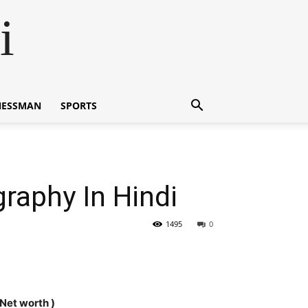
i
NESSMAN
SPORTS
graphy In Hindi
1495
0
, Net worth )