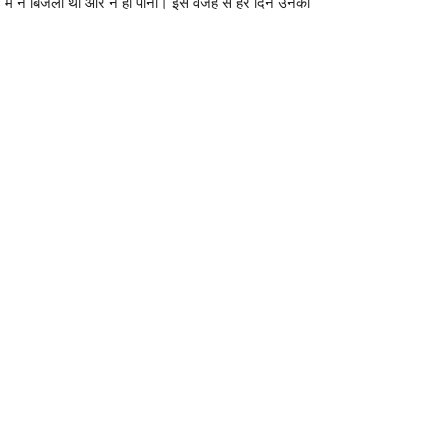
 घर में न बिजली थी और न ही पानी। इस वजह से हर दिन उनकी