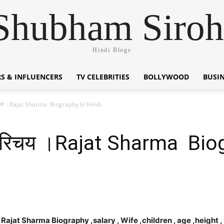
Shubham Siroh
Hindi Blogs
S & INFLUENCERS
TV CELEBRITIES
BOLLYWOOD
BUSI
रिचय ।Rajat Sharma Biography In Hindi
 परिचय ।Rajat Sharma Bio
,सैलरी(। Rajat Sharma Biography ,salary , Wife ,children , age ,height 