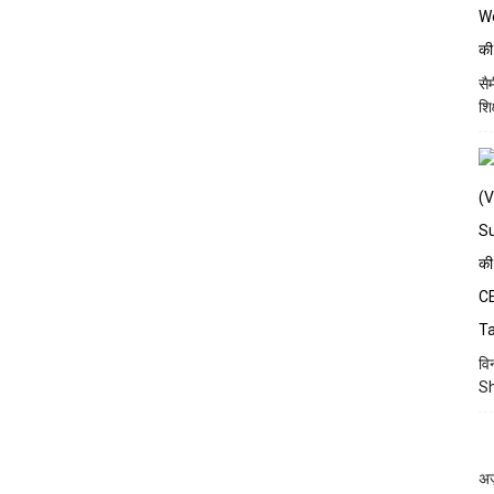
सै
शि
वि
Sh
अज