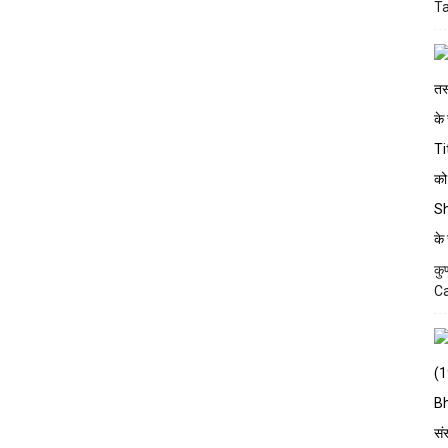
Ta
कु
Ca