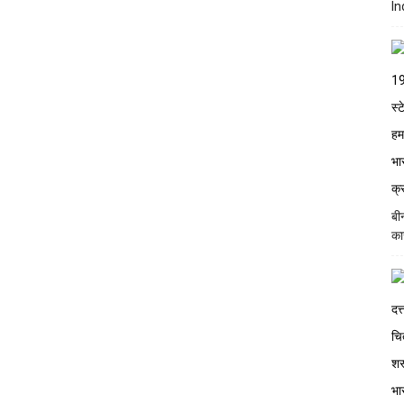
In
बी
का