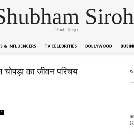
Shubham Siroh
Hindi Blogs
S & INFLUENCERS
TV CELEBRITIES
BOLLYWOOD
BUSI
ज चोपड़ा का जीवन परिचय
S
1
जस
(2