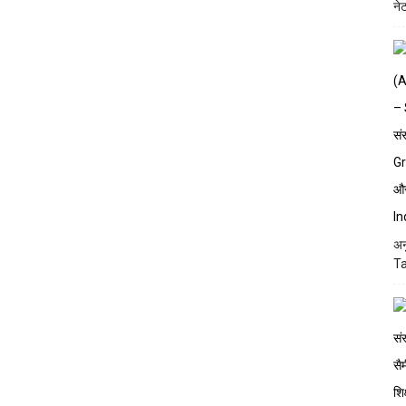
ने
अन
Ta