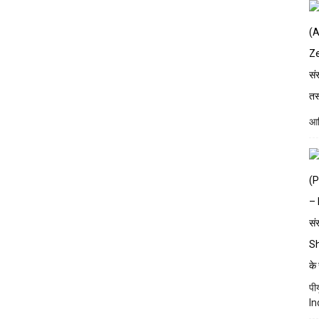
आद
पी
In