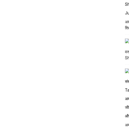
अश
शि
वर
S
अम