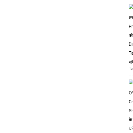
नम
Ta
रि