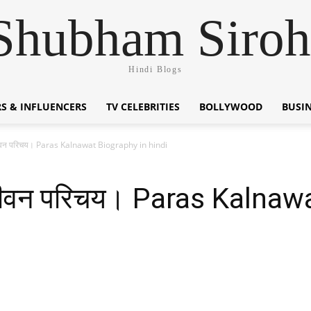
Shubham Siroh
Hindi Blogs
S & INFLUENCERS
TV CELEBRITIES
BOLLYWOOD
BUSI
वन परिचय। Paras Kalnawat Biography in hindi
ीवन परिचय। Paras Kalnawa