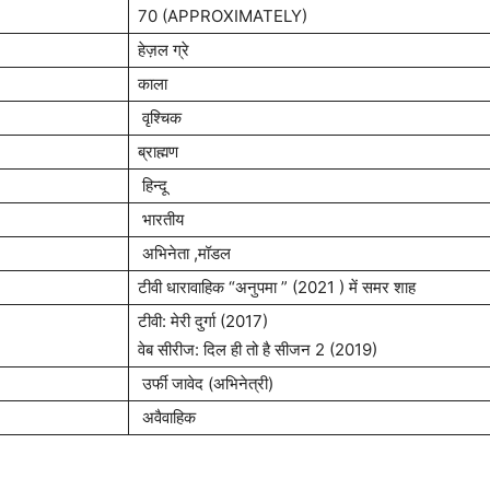
70 (APPROXIMATELY)
हेज़ल ग्रे
काला
वृश्चिक
ब्राह्मण
हिन्दू
भारतीय
अभिनेता ,मॉडल
टीवी धारावाहिक “अनुपमा ” (2021 ) में समर शाह
टीवी: मेरी दुर्गा (2017)
वेब सीरीज: दिल ही तो है सीजन 2 (2019)
उर्फी जावेद (अभिनेत्री)
अवैवाहिक