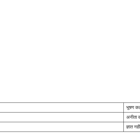
भूषण क
अनीता 
ज्ञात नहीं