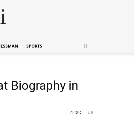
i
NESSMAN
SPORTS
t Biography in
1340
0