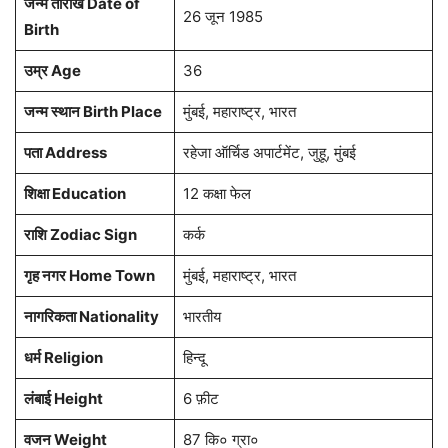
जन्म तारीख Date of
26 जून 1985
Birth
उम्र Age
36
जन्म स्थान Birth Place
मुंबई, महाराष्ट्र, भारत
पता Address
रहेजा ऑर्चिड अपार्टमेंट, जुहू, मुंबई
शिक्षा Education
12 कक्षा फेल
राशि Zodiac Sign
कर्क
गृह नगर Home Town
मुंबई, महाराष्ट्र, भारत
नागरिकता Nationality
भारतीय
धर्म Religion
हिन्दू
लंबाई Height
6 फ़ीट
वजन Weight
87 कि० ग्रा०