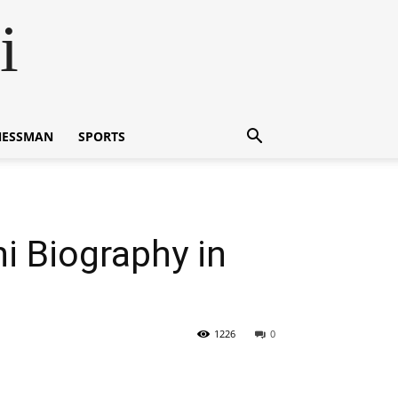
i
NESSMAN
SPORTS
ni Biography in
1226
0