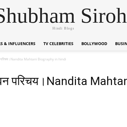
Shubham Siroh
Hindi Blogs
S & INFLUENCERS
TV CELEBRITIES
BOLLYWOOD
BUSI
वन परिचय।Nandita Mahtani Biography in hindi
जीवन परिचय।Nandita Mahta