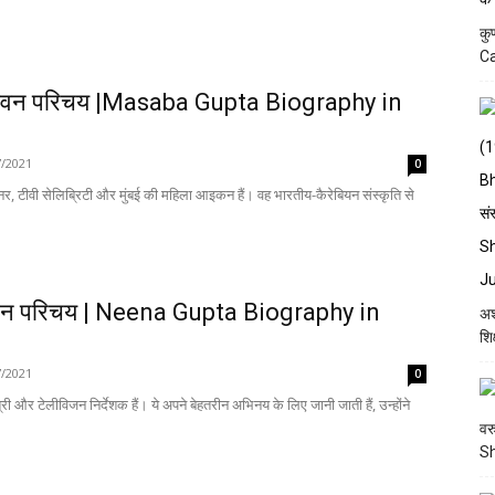
कु
Ca
ा जीवन परिचय |Masaba Gupta Biography in
7/2021
0
र, टीवी सेलिब्रिटी और मुंबई की महिला आइकन हैं। वह भारतीय-कैरेबियन संस्कृति से
 जीवन परिचय | Neena Gupta Biography in
अश
शि
7/2021
0
्री और टेलीविजन निर्देशक हैं। ये अपने बेहतरीन अभिनय के लिए जानी जाती हैं, उन्होंने
वर
S