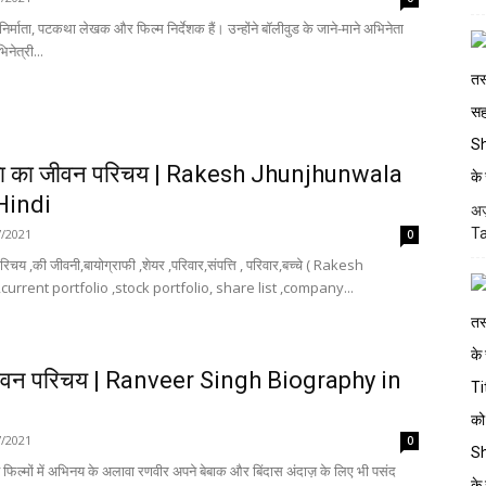
र्माता, पटकथा लेखक और फिल्म निर्देशक हैं। उन्होंने बॉलीवुड के जाने-माने अभिनेता
नेत्री...
ाला का जीवन परिचय | Rakesh Jhunjhunwala
Hindi
अज
Ta
7/2021
0
चय ,की जीवनी,बायोग्राफी ,शेयर ,परिवार,संपत्ति , परिवार,बच्चे ( Rakesh
current portfolio ,stock portfolio, share list ,company...
जीवन परिचय | Ranveer Singh Biography in
7/2021
0
 फिल्मों में अभिनय के अलावा रणवीर अपने बेबाक और बिंदास अंदाज़ के लिए भी पसंद