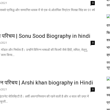
बी
6/2021
0
का
से प्रसिद्ध और सम्मानित धावक में से एक थे.ओलंपिक स्प्रिंटर मिल्खा सिंह का 91 वर्ष
वन परिचय | Sonu Sood Biography in hindi
6/2021
0
डल और निर्माता हैं। उन्होंने विभिन्न भाषाओं की फिल्मों जैसे हिंदी, तमिल, तेलुगु,
ें काम किया...
कल
सूर
ीवन परिचय | Arshi khan biography in Hindi
6/2021
0
रनेट सेलिब्रिटी हैं। अर्शी अफगानिस्तान की रहने वाली है और 4 साल की उम्र में
कूली...