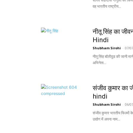
सौरव चंडीदास गांगुली को किसी 
वह भारतीय राष्ट्रीय...
नीतू सिंह का ज
Hindi
Shubham Sirohi
-
07/0
नीतू सिंह बॉलीवुड की जानी मा
अभिनेता...
संजीव कुमार क
hindi
Shubham Sirohi
-
06/0
संजीव कुमार भारतीय फिल्मों क
उद्योग में अपना नाम...