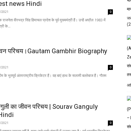
est news Hindi
7/2021
0
जस
 राजनेता वीरभद्र सिंह हिमाचल प्रदेश के पूर्व मुख्यमंत्री हैं। उन्हें अप्रैल 1983 में
(2
्री के...
 जीवन परिचय।Gautam Gambhir Biography
7/2021
0
 के भूतपूर्व अंतरराष्ट्रीय क्रिकेटर हैं। वह बाएं हाथ के सलामी बल्लेबाज हैं। गौतम
आद
ांगुली का जीवन परिचय | Sourav Ganguly
Hindi
7/2021
0