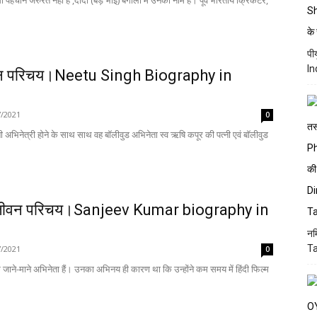
पहचान जरुरत नहीं है ,दादा (बड़े भाई) बंगाली में उनका नाम है। पूर्व भारतीय क्रिकेटर,
पी
In
ीवन परिचय।Neetu Singh Biography in
7/2021
0
नी अभिनेत्री होने के साथ साथ वह बॉलीवुड अभिनेता स्व ऋषि कपूर की पत्नी एवं बॉलीवुड
ा जीवन परिचय।Sanjeev Kumar biography in
नम
Ta
7/2021
0
े जाने-माने अभिनेता हैं। उनका अभिनय ही कारण था कि उन्होंने कम समय में हिंदी फिल्म