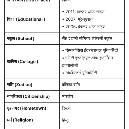
• 2011: मास्टर ऑफ साइंस
शिक्षा (Educational )
• 2007: ग्रेजुएशन
• 2005: बैचलर ऑफ साइंस
स्कूल (School )
सेंट एंथोनी सीनियर सेकेंडरी स्कूल
• सिम्बायोसिस इंटरनेशनल यूनिवर्सिटी
• एमिटी इंस्टीट्यूट ऑफ इंफॉर्मेशन
कॉलेज (Collage )
टेक्नोलॉजी
• नॉर्थवेस्टर्न यूनिवर्सिटी
राशि
(Zodiac)
वृश्चिक राशि
नागरिकता
(Citizenship)
भारतीय
गृह नगर
(Hometown)
दिल्ली
धर्म (
Religion
)
हिन्दू