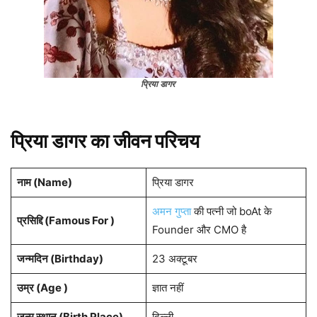
प्रिया डागर
प्रिया डागर का जीवन परिचय
नाम (
Name
)
प्रिया डागर
अमन गुप्ता
की पत्नी जो boAt के
प्रसिद्दि (Famous For )
Founder और CMO है
जन्मदिन (
Birthday
)
23 अक्टूबर
उम्र (Age )
ज्ञात नहीं
जन्म स्थान (
Birth Place
)
दिल्ली