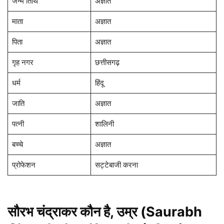
जन्म तिथि
अज्ञात
माता
अज्ञात
पिता
अज्ञात
गृह नगर
छत्तीसगढ़
धर्म
हिंदू
जाति
अज्ञात
पत्नी
शालिनी
बच्चे
अज्ञात
प्रोफेशन
सट्टेबाजी करना
सौरभ चंद्राकर कौन है, उम्र (Saurabh