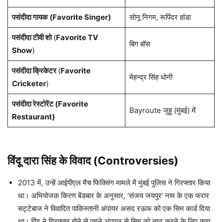
पसंदीदा गायक
(Favorite Singer)
सोनू निगम, रूपिंदर हांडा
पसंदीदा टीवी शो
(
Favorite TV
बिग बॉस
Show
)
पसंदीदा क्रिकेटर
(
Favorite
मेहन्द्र सिंह धोनी
Cricketer
)
पसंदीदा रेस्टोरेंट (Favorite
Bayroute जुहू (मुंबई) में
Restaurant)
विंदू दारा सिंह
के विवाद (Controversies)
2013 में, उन्हें आईपीएल मैच फिक्सिंग मामले में मुंबई पुलिस ने गिरफ्तार किया
था। अभियोजक किरण बेंडबार के अनुसार, ‘संजय जयपुर’ नाम के एक फरार
सट्टेबाज ने विवादित पाकिस्तानी अंपायर असद रऊफ को एक सिम कार्ड दिया
था। विंदू ने गिरफ्तार होने से पहले अंपायर से सिम को नष्ट करने के लिए कहा