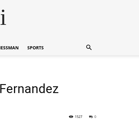
i
NESSMAN
SPORTS
e Fernandez
1527
0