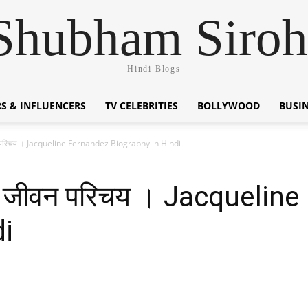
Shubham Siroh
Hindi Blogs
S & INFLUENCERS
TV CELEBRITIES
BOLLYWOOD
BUSI
वन परिचय । Jacqueline Fernandez Biography in Hindi
का जीवन परिचय । Jacquelin
di