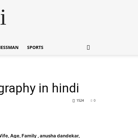
i
NESSMAN
SPORTS
graphy in hindi
1524
0
Wife, Age, Family , anusha dandekar,