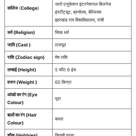
जारो एजुकेशन इंटरनेशनल बिजनेस
कॉलेज
(
College
)
इंस्टीट्यूट, ब्रुसेल्स, बेल्जियम
झारखंड राय विश्वविद्यालय, रांची
धर्म (Religion)
सिख धर्म
जाति (Cast )
ऱाजपूत
राशि (Zodiac sign)
मेष राशि
लम्बाई (Height)
5 फीट 6 इंच
वजन (Weight )
60 किग्रा
आंखो का रंग (Eye
भूरा
Colour)
बालों का रंग (Hair
काला
Colour)
शौक (Hobbies)
किताबें पढ़ना