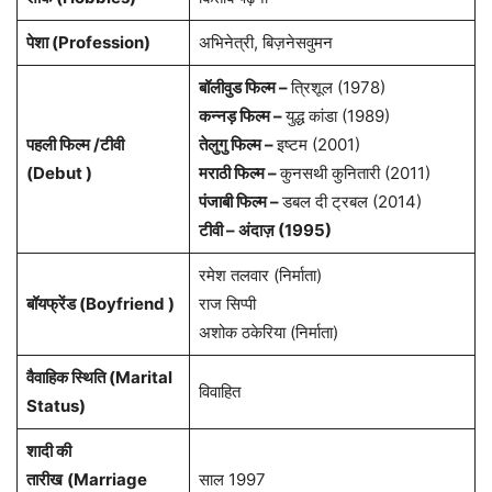
पेशा (Profession)
अभिनेत्री, बिज़नेसवुमन
बॉलीवुड फिल्म –
त्रिशूल (1978)
कन्नड़ फिल्म –
युद्ध कांडा (1989)
पहली फिल्म /टीवी
तेलुगु फिल्म –
इष्टम (2001)
(Debut )
मराठी फिल्म –
कुनसथी कुनितारी (2011)
पंजाबी फिल्म –
डबल दी ट्रबल (2014)
टीवी – अंदाज़ (1995)
रमेश तलवार (निर्माता)
बॉयफ्रेंड (Boyfriend )
राज सिप्पी
अशोक ठकेरिया (निर्माता)
वैवाहिक स्थिति (Marital
विवाहित
Status)
शादी की
तारीख
(Marriage
साल 1997