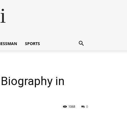
i
NESSMAN
SPORTS
 Biography in
1068
0