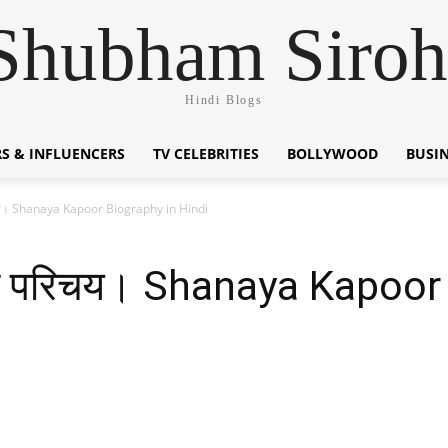
Shubham Siroh
Hindi Blogs
S & INFLUENCERS
TV CELEBRITIES
BOLLYWOOD
BUSI
िचय। Shanaya Kapoor Biography in Hindi
वन परिचय। Shanaya Kapoor