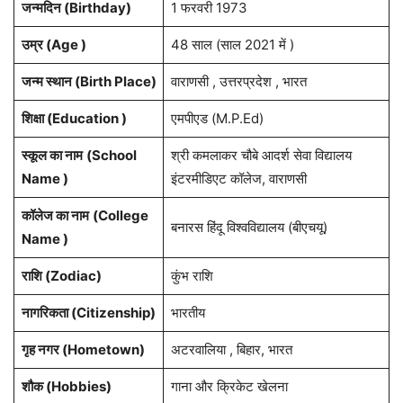
जन्मदिन (
Birthday
)
1 फरवरी 1973
उम्र (Age )
48 साल (साल 2021 में )
जन्म स्थान (
Birth Place
)
वाराणसी , उत्तरप्रदेश , भारत
शिक्षा (Education )
एमपीएड (M.P.Ed)
स्कूल का नाम
(School
श्री कमलाकर चौबे आदर्श सेवा विद्यालय
Name )
इंटरमीडिएट कॉलेज, वाराणसी
कॉलेज का नाम
(College
बनारस हिंदू विश्वविद्यालय (बीएचयू)
Name )
राशि
(Zodiac)
कुंभ राशि
नागरिकता
(Citizenship)
भारतीय
गृह नगर
(Hometown)
अटरवालिया , बिहार, भारत
शौक (Hobbies)
गाना और क्रिकेट खेलना