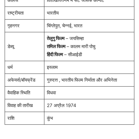
कॉलेज
विशाखापत्तनम में सेंट जोसेफ कॉन्वेंट
राष्ट्रीयता
भारतीय
गृहनगर
चिंग्लेपुत, चेन्नई, भारत
तेलुगु फिल्म
– जयसिम्हा
डेब्यू
तमिल फिल्म
– कालम मारी पोचु
हिंदी फिल्म
– सीआईडी
धर्म
इस्लाम
अफेयर्स/बॉयफ्रेंड
गुरुदत्त , भारतीय फिल्म निर्माता और अभिनेता
वैवाहिक स्थिति
विधवा
विवाह की तारीख
27 अप्रैल 1974
राशि
कुंभ