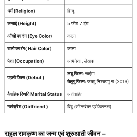
धर्म (
Religion
)
हिन्दू
लम्बाई (Height)
5 फीट 7 इंच
आँखों का रंग (Eye Color
)
काला
बालो का रंग( Hair Color
)
काला
पेशा
(Occupation)
अभिनेता , लेखक
लघु फिल्म:
साईंमा
पहली फिल्म (Debut )
तेलुगु फिल्म:
जयमु निश्चयमु रा (2016)
वैवाहिक स्थिति Marital Status
अविवाहित
गर्लफ्रेंड (Girlfriend )
बिंदू (सॉफ्टवेयर प्रोफेशनल)
राहुल रामकृष्ण का जन्म एवं शुरुआती जीवन
–